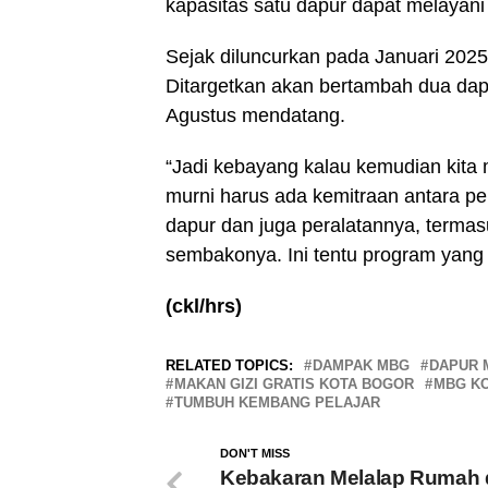
kapasitas satu dapur dapat melayani 
Sejak diluncurkan pada Januari 2025
Ditargetkan akan bertambah dua dapu
Agustus mendatang.
“Jadi kebayang kalau kemudian kita m
murni harus ada kemitraan antara p
dapur dan juga peralatannya, termasu
sembakonya. Ini tentu program yang b
(ckl/hrs)
RELATED TOPICS:
DAMPAK MBG
DAPUR 
MAKAN GIZI GRATIS KOTA BOGOR
MBG K
TUMBUH KEMBANG PELAJAR
DON'T MISS
Kebakaran Melalap Rumah 