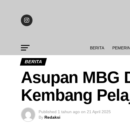
BERITA
PEMERI
BERITA
Asupan MBG 
Kembang Pelaj
Published
1 tahun ago
on
21 April 2025
By
Redaksi