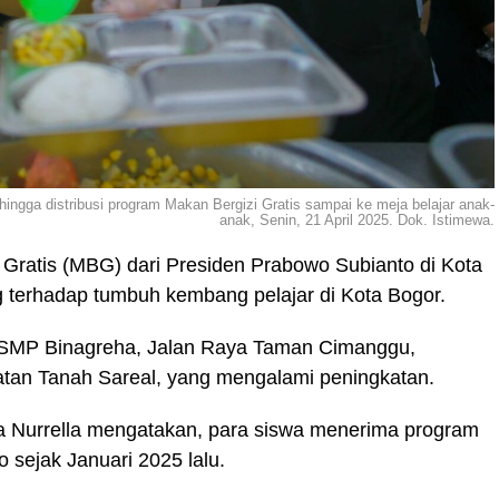
hingga distribusi program Makan Bergizi Gratis sampai ke meja belajar anak-
anak, Senin, 21 April 2025. Dok. Istimewa.
Gratis (MBG) dari Presiden Prabowo Subianto di Kota
terhadap tumbuh kembang pelajar di Kota Bogor.
i SMP Binagreha, Jalan Raya Taman Cimanggu,
tan Tanah Sareal, yang mengalami peningkatan.
a Nurrella mengatakan, para siswa menerima program
sejak Januari 2025 lalu.