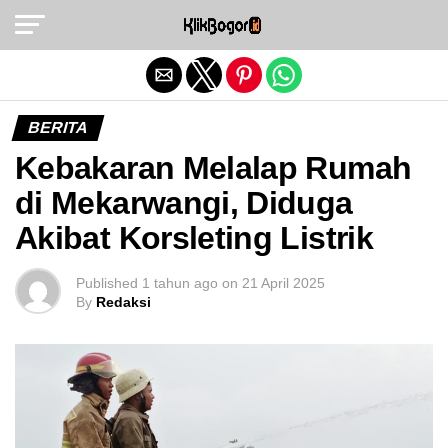
Exit mobile version
BERITA
Kebakaran Melalap Rumah
di Mekarwangi, Diduga
Akibat Korsleting Listrik
Published
1 tahun ago
on
21 April 2025
By
Redaksi