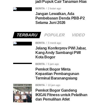
jadi Pupuk Cair Tanaman Hias
BERITA
2 bulan ago
Jangan Lewatkan, Ada
Pembebasan Denda PBB-P2
Selama Juni 2026
TERBARU
POPULER
VIDEO
BERITA
3 menit ago
Jelang Konferprov PWI Jabar,
Kang Andy Sambangi PWI
Kota Bogor
BERITA
5 jam ago
Pemkot Bogor Minta
Kepastian Pembangunan
Terminal Baranangsiang
BERITA
10 jam ago
Pemkot Bogor Gandeng
IKIGAI Fitness untuk Pelatihan
dan Pemulihan Atlet