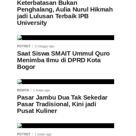
Keterbatasan Bukan
Penghalang, Aulia Nurul Hikmah
jadi Lulusan Terbaik IPB
University
POTRET
3 minggu ago
Saat Siswa SMAIT Ummul Quro
Menimba Ilmu di DPRD Kota
Bogor
BERITA
1 bulan ago
Pasar Jambu Dua Tak Sekedar
Pasar Tradisional, Kini jadi
Pusat Kuliner
POTRET
1 bulan ago