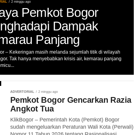
RIAL
2 minggu ago
aya Pemkot Bogor
nghadapi Dampak
marau Panjang
or – Kekeringan masih melanda sejumlah titik di wilayah
gor. Tak hanya menyebabkan krisis air, kemarau panjang
micu...
ADVERTORIAL
2 minggu ago
Pemkot Bogor Gencarkan Razia
Angkot Tua
KlikBogor – Pemerintah Kota (Pemkot) Bogor
sudah mengeluarkan Peraturan Wali Kota (Perwali)
Nomor 11 Tahun 2026 tentang Rasionalisasi,