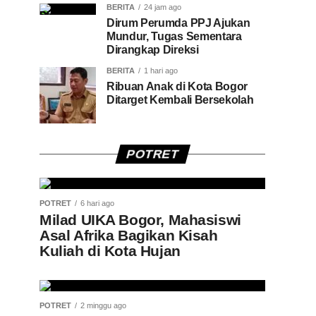
BERITA
24 jam ago
Dirum Perumda PPJ Ajukan
Mundur, Tugas Sementara
Dirangkap Direksi
BERITA
1 hari ago
Ribuan Anak di Kota Bogor
Ditarget Kembali Bersekolah
POTRET
POTRET
6 hari ago
Milad UIKA Bogor, Mahasiswi
Asal Afrika Bagikan Kisah
Kuliah di Kota Hujan
POTRET
2 minggu ago