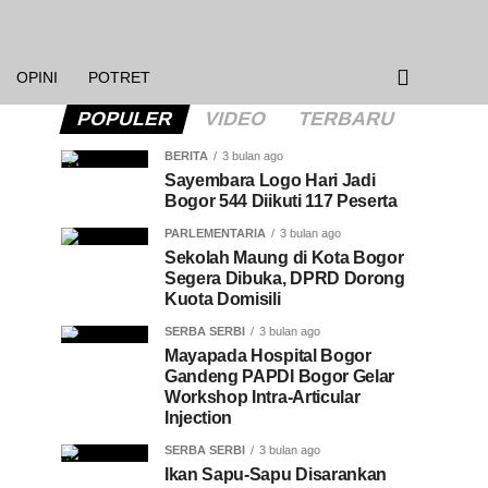
OPINI
POTRET
POPULER
VIDEO
TERBARU
BERITA
3 bulan ago
Sayembara Logo Hari Jadi
Bogor 544 Diikuti 117 Peserta
PARLEMENTARIA
3 bulan ago
Sekolah Maung di Kota Bogor
Segera Dibuka, DPRD Dorong
Kuota Domisili
SERBA SERBI
3 bulan ago
Mayapada Hospital Bogor
Gandeng PAPDI Bogor Gelar
Workshop Intra-Articular
Injection
SERBA SERBI
3 bulan ago
Ikan Sapu-Sapu Disarankan