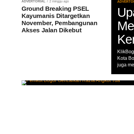
ADVERTORIAL
2 minggu ago
ADVERTO
Ground Breaking PSEL
Up
Kayumanis Ditargetkan
Me
November, Pembangunan
Akses Jalan Dikebut
Ke
KlikBog
Kota Bo
juga me