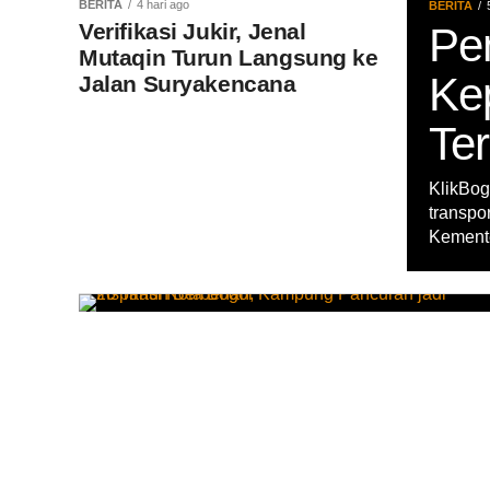
BERITA
4 hari ago
BERITA
Verifikasi Jukir, Jenal
Pe
Mutaqin Turun Langsung ke
Ke
Jalan Suryakencana
Te
KlikBog
transpo
Kemente