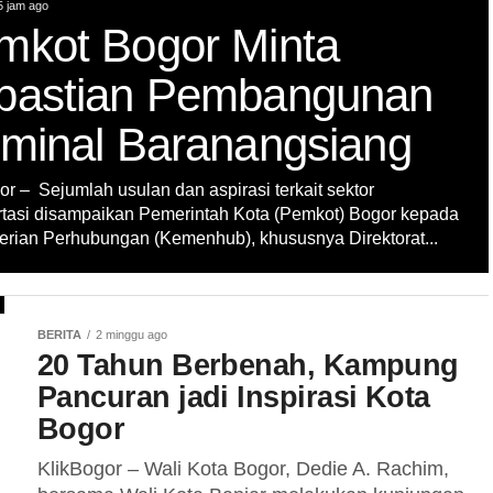
5 jam ago
mkot Bogor Minta
pastian Pembangunan
rminal Baranangsiang
or – Sejumlah usulan dan aspirasi terkait sektor
rtasi disampaikan Pemerintah Kota (Pemkot) Bogor kepada
rian Perhubungan (Kemenhub), khususnya Direktorat...
BERITA
2 minggu ago
20 Tahun Berbenah, Kampung
Pancuran jadi Inspirasi Kota
Bogor
KlikBogor – Wali Kota Bogor, Dedie A. Rachim,