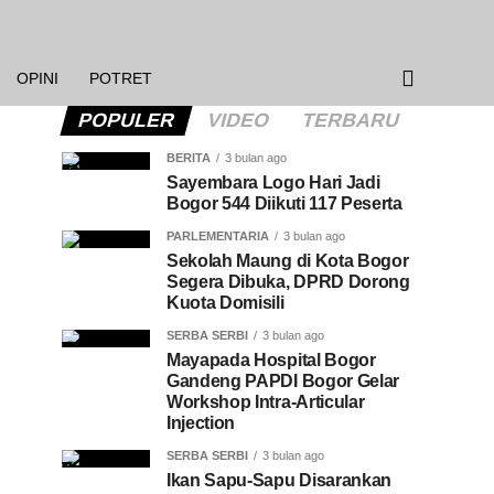
OPINI
POTRET
POPULER
VIDEO
TERBARU
BERITA
3 bulan ago
Sayembara Logo Hari Jadi
Bogor 544 Diikuti 117 Peserta
PARLEMENTARIA
3 bulan ago
Sekolah Maung di Kota Bogor
Segera Dibuka, DPRD Dorong
Kuota Domisili
SERBA SERBI
3 bulan ago
Mayapada Hospital Bogor
Gandeng PAPDI Bogor Gelar
Workshop Intra-Articular
Injection
SERBA SERBI
3 bulan ago
Ikan Sapu-Sapu Disarankan