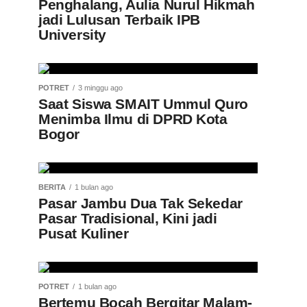
Penghalang, Aulia Nurul Hikmah
jadi Lulusan Terbaik IPB
University
POTRET
3 minggu ago
Saat Siswa SMAIT Ummul Quro
Menimba Ilmu di DPRD Kota
Bogor
BERITA
1 bulan ago
Pasar Jambu Dua Tak Sekedar
Pasar Tradisional, Kini jadi
Pusat Kuliner
POTRET
1 bulan ago
Bertemu Bocah Bergitar Malam-