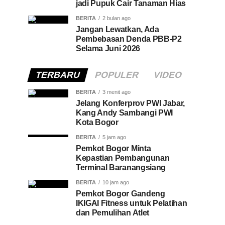
jadi Pupuk Cair Tanaman Hias
BERITA
2 bulan ago
Jangan Lewatkan, Ada
Pembebasan Denda PBB-P2
Selama Juni 2026
TERBARU
POPULER
VIDEO
BERITA
3 menit ago
Jelang Konferprov PWI Jabar,
Kang Andy Sambangi PWI
Kota Bogor
BERITA
5 jam ago
Pemkot Bogor Minta
Kepastian Pembangunan
Terminal Baranangsiang
BERITA
10 jam ago
Pemkot Bogor Gandeng
IKIGAI Fitness untuk Pelatihan
dan Pemulihan Atlet