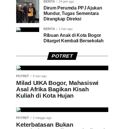
BERITA
24 jam ago
Dirum Perumda PPJ Ajukan
Mundur, Tugas Sementara
Dirangkap Direksi
BERITA
1 hari ago
Ribuan Anak di Kota Bogor
Ditarget Kembali Bersekolah
POTRET
POTRET
6 hari ago
Milad UIKA Bogor, Mahasiswi
Asal Afrika Bagikan Kisah
Kuliah di Kota Hujan
POTRET
2 minggu ago
Keterbatasan Bukan