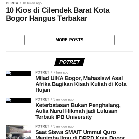
BERITA
10 bulan ago
10 Kios di Cilendek Barat Kota
Bogor Hangus Terbakar
MORE POSTS
POTRET
POTRET
7 hari ago
Milad UIKA Bogor, Mahasiswi Asal
Afrika Bagikan Kisah Kuliah di Kota
Hujan
POTRET
3 minggu ago
Keterbatasan Bukan Penghalang,
Aulia Nurul Hikmah jadi Lulusan
Terbaik IPB University
POTRET
3 minggu ago
Saat Siswa SMAIT Ummul Quro
Menimba Ilmu di DPRD Kota Bogor