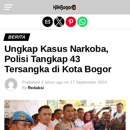
Exit mobile version
BERITA
Ungkap Kasus Narkoba,
Polisi Tangkap 43
Tersangka di Kota Bogor
Published
2 tahun ago
on
17 September 2024
By
Redaksi