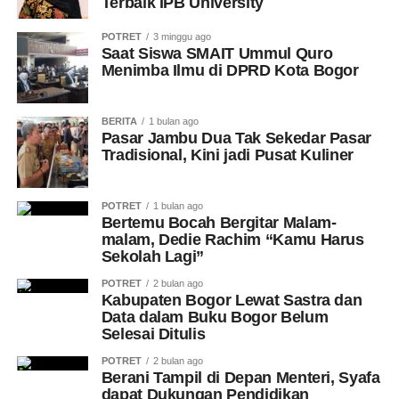
Terbaik IPB University
POTRET
3 minggu ago
Saat Siswa SMAIT Ummul Quro
Menimba Ilmu di DPRD Kota Bogor
BERITA
1 bulan ago
Pasar Jambu Dua Tak Sekedar Pasar
Tradisional, Kini jadi Pusat Kuliner
POTRET
1 bulan ago
Bertemu Bocah Bergitar Malam-
malam, Dedie Rachim “Kamu Harus
Sekolah Lagi”
POTRET
2 bulan ago
Kabupaten Bogor Lewat Sastra dan
Data dalam Buku Bogor Belum
Selesai Ditulis
POTRET
2 bulan ago
Berani Tampil di Depan Menteri, Syafa
dapat Dukungan Pendidikan