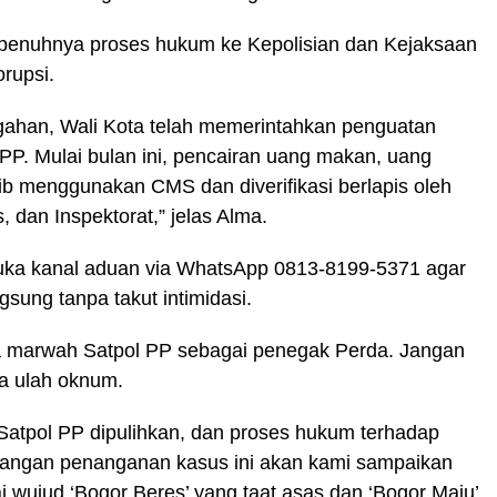
enuhnya proses hukum ke Kepolisian dan Kejaksaan
orupsi.
gahan, Wali Kota telah memerintahkan penguatan
 PP. Mulai bulan ini, pencairan uang makan, uang
ib menggunakan CMS dan diverifikasi berlapis oleh
 dan Inspektorat,” jelas Alma.
buka kanal aduan via WhatsApp
0813-8199-5371
agar
gsung tanpa takut intimidasi.
 marwah Satpol PP sebagai penegak Perda. Jangan
na ulah oknum.
Satpol PP dipulihkan, dan proses hukum terhadap
bangan penanganan kasus ini akan kami sampaikan
i wujud ‘Bogor Beres’ yang taat asas dan ‘Bogor Maju’