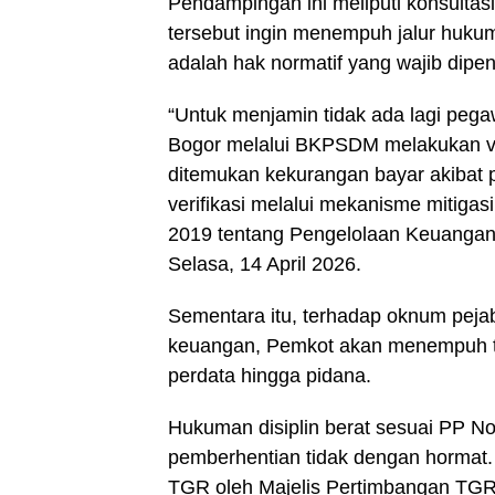
Pendampingan ini meliputi konsultasi, 
tersebut ingin menempuh jalur hukum
adalah hak normatif yang wajib dipe
“Untuk menjamin tidak ada lagi pega
Bogor melalui BKPSDM melakukan val
ditemukan kekurangan bayar akibat 
verifikasi melalui mekanisme mitigas
2019 tentang Pengelolaan Keuangan 
Selasa, 14 April 2026.
Sementara itu, terhadap oknum pejab
keuangan, Pemkot akan menempuh tiga
perdata hingga pidana.
Hukuman disiplin berat sesuai PP No
pemberhentian tidak dengan hormat.
TGR oleh Majelis Pertimbangan TGR