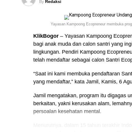
By
Redaksi
Yayasan Kampoong Ecopreneur membuka program 
KlikBogor
– Yayasan Kampoong Ecoprene
bagi anak muda dan calon santri yang in
lingkungan. Pendiri Kampoong Ecopreneur
telah mendaftar sebagai calon Santri Eco
“Saat ini kami membuka pendaftaran Sant
yang mendaftar,” kata Jamil, Kamis, 6 Ag
Jamil mengatakan, program itu digagas un
berkaitan, yakni kerusakan alam, lemah
persoalan kesehatan mental.
Menurutnya, dalam 15 tahun terakhir Indon