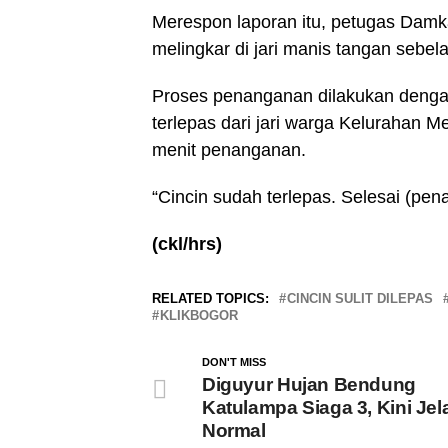
Merespon laporan itu, petugas Damk
melingkar di jari manis tangan sebel
Proses penanganan dilakukan dengan
terlepas dari jari warga Kelurahan 
menit penanganan.
“Cincin sudah terlepas. Selesai (pen
(ckl/hrs)
RELATED TOPICS:
CINCIN SULIT DILEPAS
KLIKBOGOR
DON'T MISS
Diguyur Hujan Bendung
Katulampa Siaga 3, Kini Je
Normal