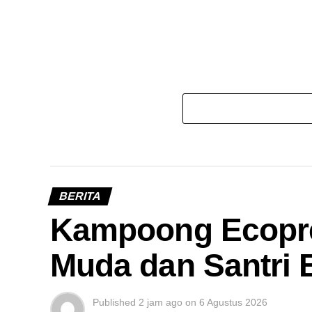
BERITA
Kampoong Ecopr
Muda dan Santri B
Published
2 jam ago
on
6 Agustus 2026