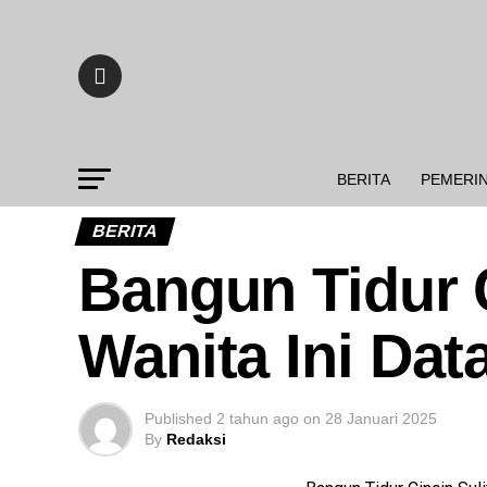
BERITA
PEMERI
BERITA
Bangun Tidur C
Wanita Ini Da
Published
2 tahun ago
on
28 Januari 2025
By
Redaksi