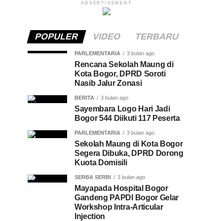
ADVERTISEMENT
POPULER
VIDEO
TERBARU
PARLEMENTARIA
3 bulan ago
Rencana Sekolah Maung di
Kota Bogor, DPRD Soroti
Nasib Jalur Zonasi
BERITA
3 bulan ago
Sayembara Logo Hari Jadi
Bogor 544 Diikuti 117 Peserta
PARLEMENTARIA
3 bulan ago
Sekolah Maung di Kota Bogor
Segera Dibuka, DPRD Dorong
Kuota Domisili
SERBA SERBI
3 bulan ago
Mayapada Hospital Bogor
Gandeng PAPDI Bogor Gelar
Workshop Intra-Articular
Injection