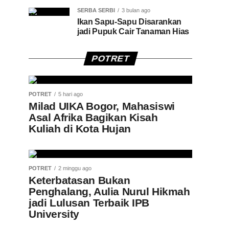
SERBA SERBI
3 bulan ago
Ikan Sapu-Sapu Disarankan
jadi Pupuk Cair Tanaman Hias
POTRET
POTRET
5 hari ago
Milad UIKA Bogor, Mahasiswi
Asal Afrika Bagikan Kisah
Kuliah di Kota Hujan
POTRET
2 minggu ago
Keterbatasan Bukan
Penghalang, Aulia Nurul Hikmah
jadi Lulusan Terbaik IPB
University