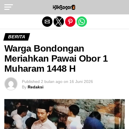
Exit mobile version
BERITA
Warga Bondongan
Meriahkan Pawai Obor 1
Muharam 1448 H
Published
2 bulan ago
on
16 Juni 2026
By
Redaksi