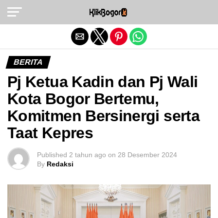
Exit mobile version
BERITA
Pj Ketua Kadin dan Pj Wali
Kota Bogor Bertemu,
Komitmen Bersinergi serta
Taat Kepres
Published
2 tahun ago
on
28 Desember 2024
By
Redaksi