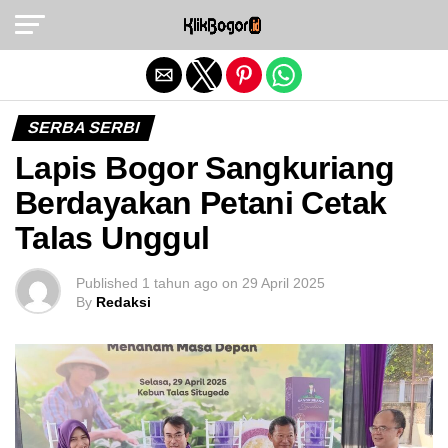
Exit mobile version
SERBA SERBI
Lapis Bogor Sangkuriang
Berdayakan Petani Cetak
Talas Unggul
Published
1 tahun ago
on
29 April 2025
By
Redaksi