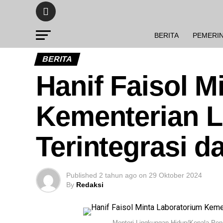
BERITA
PEMERI
BERITA
Hanif Faisol M
Kementerian 
Terintegrasi d
Published
2 tahun ago
on
29 Oktober 2024
By
Redaksi
Menteri Lingkungan Hidup/Kepala Peng