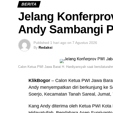
BERITA
Jelang Konferpro
Andy Sambangi P
Published
1 hari ago
on
7 Agustus 2026
By
Redaksi
Calon Ketua PWI Jawa Barat H. Hardiyansyah saat bersilaturahm
KlikBogor
– Calon Ketua PWI Jawa Barat
Andy menyempatkan diri berkunjung ke Sek
Soerjo, Kecamatan Tanah Sareal, Jumat, 
Kang Andy diterima oleh Ketua PWI Kota B
Hidayatullah, Bendahara Asep Supriyanto