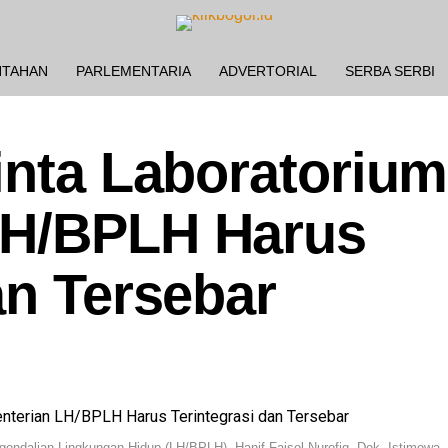
NTAHAN
PARLEMENTARIA
ADVERTORIAL
SERBA SERBI
inta Laboratorium
LH/BPLH Harus
an Tersebar
endalian Lingkungan Hidup (LH/BPLH), Hanif Faisol Nurofiq. Dok. Istimewa.