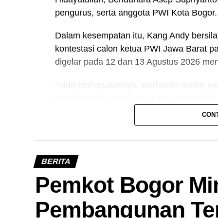
pengurus, serta anggota PWI Kota Bogor.
Dalam kesempatan itu, Kang Andy bersila
kontestasi calon ketua PWI Jawa Barat p
digelar pada 12 dan 13 Agustus 2026 me
Pada pemaparannya, wartawan senior yang
perhatiannya pada kerja sama, kesejahte
bagi wartawan di Jawa Barat.
CON
“Saya melihat ada beberapa hal yang harus
menjadi Ketua PWI Jawa Barat. Diantaran
ujarnya.
BERITA
Pemkot Bogor Min
Baca juga:
Ribuan Anak di Kota Bogor 
Pembangunan Te
Menjadi wartawan, kata Kang Andy, tidak m