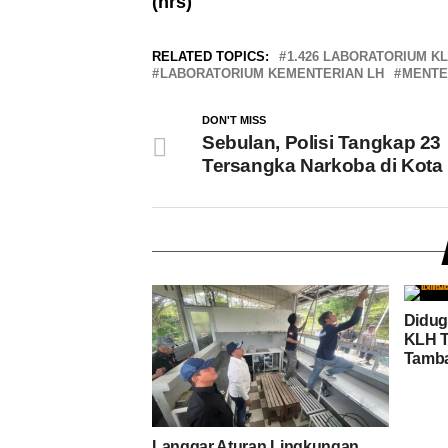
(hrs)
RELATED TOPICS:
1.426 LABORATORIUM K
LABORATORIUM KEMENTERIAN LH
MENTER
DON'T MISS
Sebulan, Polisi Tangkap 23
Tersangka Narkoba di Kota
Didug
KLH T
Tamba
Langgar Aturan Lingkungan,