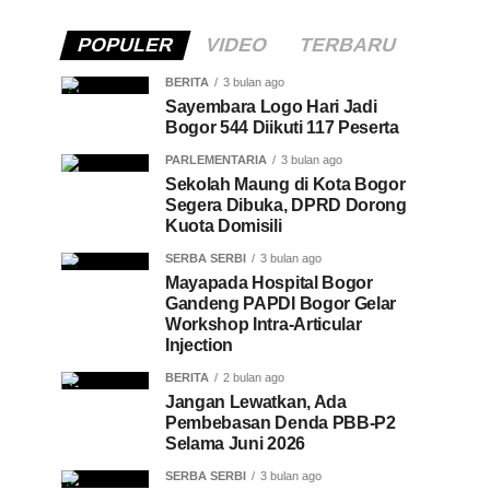
POPULER
VIDEO
TERBARU
BERITA
3 bulan ago
Sayembara Logo Hari Jadi
Bogor 544 Diikuti 117 Peserta
PARLEMENTARIA
3 bulan ago
Sekolah Maung di Kota Bogor
Segera Dibuka, DPRD Dorong
Kuota Domisili
SERBA SERBI
3 bulan ago
Mayapada Hospital Bogor
Gandeng PAPDI Bogor Gelar
Workshop Intra-Articular
Injection
BERITA
2 bulan ago
Jangan Lewatkan, Ada
Pembebasan Denda PBB-P2
Selama Juni 2026
SERBA SERBI
3 bulan ago