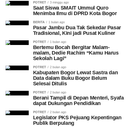
POTRET
3 minggu ago
Saat Siswa SMAIT Ummul Quro
Menimba Ilmu di DPRD Kota Bogor
BERITA
1 bulan ago
Pasar Jambu Dua Tak Sekedar Pasar
Tradisional, Kini jadi Pusat Kuliner
POTRET
1 bulan ago
Bertemu Bocah Bergitar Malam-
malam, Dedie Rachim “Kamu Harus
Sekolah Lagi”
POTRET
2 bulan ago
Kabupaten Bogor Lewat Sastra dan
Data dalam Buku Bogor Belum
Selesai Ditulis
POTRET
2 bulan ago
Berani Tampil di Depan Menteri, Syafa
dapat Dukungan Pendidikan
POTRET
2 bulan ago
Legislator PKS Pejuang Kepentingan
Publik Berpulang