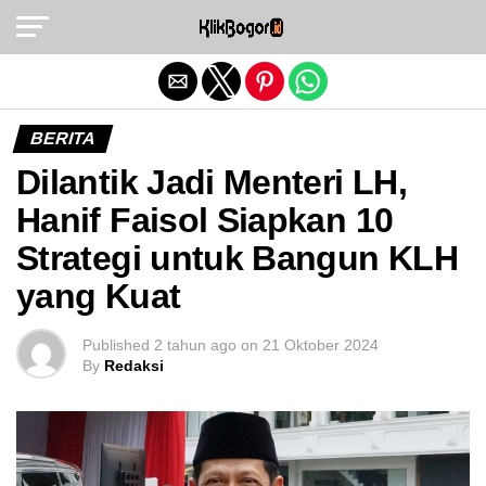
Exit mobile version
BERITA
Dilantik Jadi Menteri LH,
Hanif Faisol Siapkan 10
Strategi untuk Bangun KLH
yang Kuat
Published
2 tahun ago
on
21 Oktober 2024
By
Redaksi