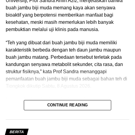
University, Prof Sandra Arifin Aziz, menjelaskan bahwa
WIB.
buah jambu biji muda memang kaya akan senyawa
bioaktif yang berpotensi memberikan manfaat bagi
6. Kegiatan pelaksanaan operasional MPP berakhir pukul
kesehatan, meski masih memerlukan lebih banyak
15.00 WIB, dan apabila terdapat pelaksanaan pelayanan
pembuktian melalui uji klinis pada manusia.
yang memerlukan tambahan waktu dapat dilakukan
maksimal sampai dengan pukul 15.30 WIB. (Ary)
“Teh yang dibuat dari buah jambu biji muda memiliki
karakteristik berbeda dengan teh daun jambu maupun
RELATED TOPICS:
JAM OPERASIONAL MPP
buah jambu matang. Perbedaan tersebut terletak pada
JENIS LAYANAN MPP
KLIKBOGOR
MPP GRHA TIYASA
kandungan senyawa metabolit sekunder, cita rasa, dan
MPP KOTA BOGOR
OPERASIONAL MPP
struktur fisiknya,” kata Prof Sandra menanggapi
UP NEXT
pemanfaatan buah jambu biji muda sebagai bahan teh di
Menyusur Kerajinan Tangan Kampung Jelujur
Tiongkok dikutip Sabtu, 8 Agustus 2026.
Margajaya
DON'T MISS
Ia menjabarkan, buah jambu biji muda mengandung
Unik! Warung Kerek di Kota Bogor Antar
CONTINUE READING
tanin, asam galat, asam elagat, flavonoid, serta pektin
Makanan Seberangi Sungai
dalam kadar yang relatif tinggi. Pada fase ini,
pembentukan gula belum optimal sehingga buah memiliki
rasa yang lebih sepat dibandingkan buah matang.
BERITA