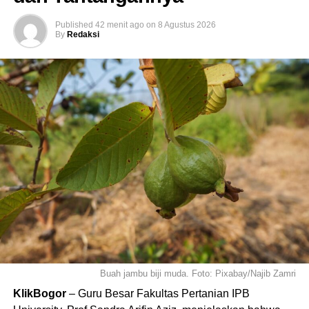
dengan Jumat mulai Pukul 09.00 sampai dengan 15.00
Published
42 menit ago
on
8 Agustus 2026
WIB.
By
Redaksi
3. Seluruh petugas pelayanan masuk kerja mulai pukul
08.30 WIB dengan terlebih dahulu melakukan absensi
kehadiran melalui perangkat absensi elektronik yang
disediakan MPP serta melakukan persiapan awal
pelayanan baik secara teknik maupun administrasi.
4. Kegiatan pelaksanaan operasional MPP pada hari-hari
tertentu (Senin dan Jumat) dimulai dengan pelaksanaan
briefing awal (Apel) pagi yang diikuti seluruh petugas
pelayanan/tenan MPP yang dimulai pukul 08.00 sampai
dengan 08.45 WIB dipimpin oleh Manager MPP sebagai
penanggung jawab pelaksanaan kegiatan operasional
MPP.
Buah jambu biji muda. Foto: Pixabay/Najib Zamri
5. Pelaksanaan operasional dan penerima pelayanan
KlikBogor
– Guru Besar Fakultas Pertanian IPB
bagi masyarakat/pemohon dimulai dimulai pukul 09.00