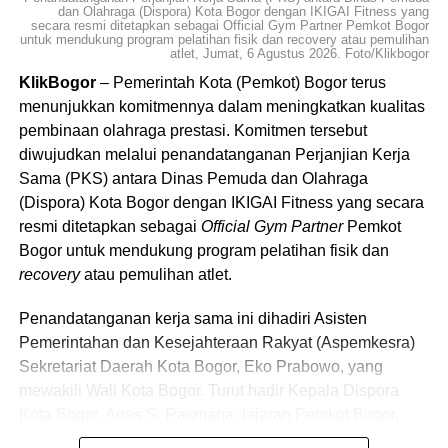
dan Olahraga (Dispora) Kota Bogor dengan IKIGAI Fitness yang
secara resmi ditetapkan sebagai Official Gym Partner Pemkot Bogor
Meski demikian, ia mengingatkan bahwa bukti ilmiah
untuk mendukung program pelatihan fisik dan recovery atau pemulihan
atlet, Jumat, 6 Agustus 2026. Foto/Klikbogor
mengenai manfaat seduhan teh buah jambu biji muda
KlikBogor
– Pemerintah Kota (Pemkot) Bogor terus
pada manusia masih terbatas jika dibandingkan dengan
menunjukkan komitmennya dalam meningkatkan kualitas
penelitian terhadap ekstrak daun jambu. Karena itu,
pembinaan olahraga prestasi. Komitmen tersebut
manfaat kesehatannya masih perlu dikaji lebih lanjut
diwujudkan melalui penandatanganan Perjanjian Kerja
melalui penelitian klinis.
Sama (PKS) antara Dinas Pemuda dan Olahraga
Menurut Prof Sandra, pemanfaatan buah jambu biji muda
(Dispora) Kota Bogor dengan IKIGAI Fitness yang secara
sebagai teh juga berpotensi dikembangkan di Indonesia.
resmi ditetapkan sebagai
Official Gym Partner
Pemkot
Bogor untuk mendukung program pelatihan fisik dan
Baca juga:
Pemkot Bogor Minta Kepastian
recovery
atau pemulihan atlet.
Pembangunan Terminal Baranangsiang
Penandatanganan kerja sama ini dihadiri Asisten
Dalam budi daya jambu biji, petani umumnya melakukan
Pemerintahan dan Kesejahteraan Rakyat (Aspemkesra)
penjarangan buah (
fruit thinning
) untuk meningkatkan
Sekretariat Daerah Kota Bogor, Eko Prabowo, yang
kualitas panen. Selama ini, buah muda hasil penjarangan
mewakili Wali Kota Bogor. Turut hadir Kepala Dispora
tersebut umumnya belum dimanfaatkan secara optimal.
Kota Bogor, Anas S. Rasmana, jajaran Pemkot Bogor,
pengurus cabang olahraga, serta manajemen IKIGAI