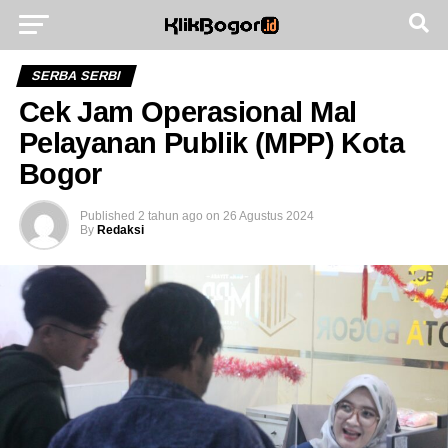
Go to mobile version
SERBA SERBI
Cek Jam Operasional Mal
Pelayanan Publik (MPP) Kota
Bogor
Published
2 tahun ago
on
26 Agustus 2024
By
Redaksi