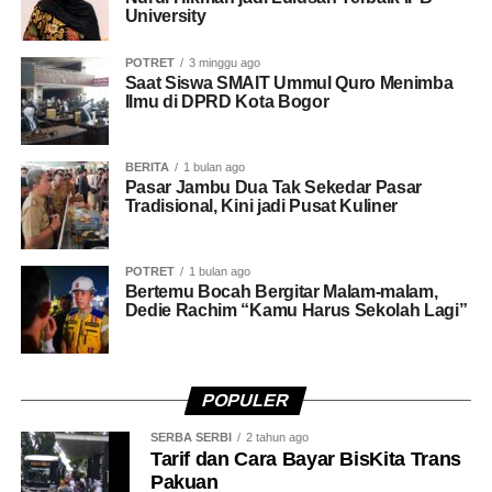
sesar, konsumsi ikan gabus segar sekitar 500 gram per
University
sehingga mampu melahirkan prestasi yang
hari dapat menjadi pilihan.
membanggakan serta memperkuat posisi Kota Bogor
POTRET
3 minggu ago
sebagai salah satu daerah dengan potensi olahraga yang
Saat Siswa SMAIT Ummul Quro Menimba
Dengan kandungan albumin, protein, mineral, dan
Ilmu di DPRD Kota Bogor
terus berkembang.
omega-3 yang dimilikinya, ikan gabus dapat menjadi
salah satu sumber pangan bergizi untuk mendukung
(rls/hrs)
proses pemulihan ibu setelah melahirkan.
BERITA
1 bulan ago
Pasar Jambu Dua Tak Sekedar Pasar
Tradisional, Kini jadi Pusat Kuliner
Namun, terang Prof Ahmad, konsumsi ikan gabus
sebaiknya tetap menjadi bagian dari pola makan bergizi
seimbang sesuai kebutuhan dan anjuran tenaga
POTRET
1 bulan ago
kesehatan.
Bertemu Bocah Bergitar Malam-malam,
Dedie Rachim “Kamu Harus Sekolah Lagi”
(rls/hrs)
POPULER
SERBA SERBI
2 tahun ago
Tarif dan Cara Bayar BisKita Trans
Pakuan