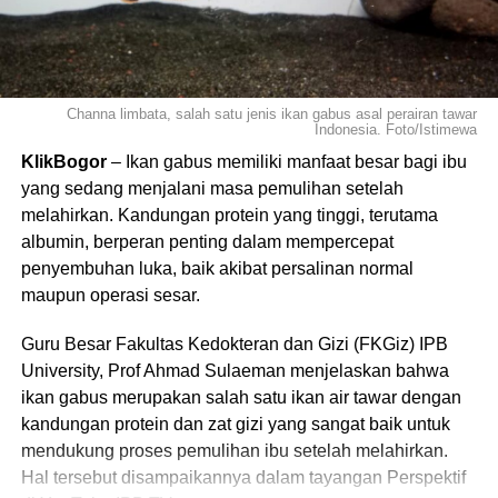
Baca juga:
Ribuan Anak di Kota Bogor Ditarget
Kembali Bersekolah
Sementara itu, Kepala Dispora Kota Bogor, Anas S.
Channa limbata, salah satu jenis ikan gabus asal perairan tawar
Indonesia. Foto/Istimewa
Rasmana menegaskan bahwa fasilitas gym merupakan
KlikBogor
– Ikan gabus memiliki manfaat besar bagi ibu
kebutuhan bagi seluruh cabang olahraga, bukan hanya
yang sedang menjalani masa pemulihan setelah
olahraga yang identik dengan latihan beban.
melahirkan. Kandungan protein yang tinggi, terutama
albumin, berperan penting dalam mempercepat
“Masih ada anggapan bahwa gym hanya dibutuhkan oleh
penyembuhan luka, baik akibat persalinan normal
cabang olahraga tertentu. Padahal pada dasarnya semua
maupun operasi sesar.
cabang olahraga membutuhkan gym. Setiap atlet
memerlukan kekuatan, daya tahan, keseimbangan,
Guru Besar Fakultas Kedokteran dan Gizi (FKGiz) IPB
kelincahan, mobilitas, dan pemulihan yang baik agar
University, Prof Ahmad Sulaeman menjelaskan bahwa
dapat mencapai performa terbaiknya. Yang membedakan
ikan gabus merupakan salah satu ikan air tawar dengan
bukan kebutuhan akan gym, melainkan program latihan
kandungan protein dan zat gizi yang sangat baik untuk
yang disesuaikan dengan karakteristik masing-masing
mendukung proses pemulihan ibu setelah melahirkan.
cabang olahraga,” ujarnya.
Hal tersebut disampaikannya dalam tayangan Perspektif