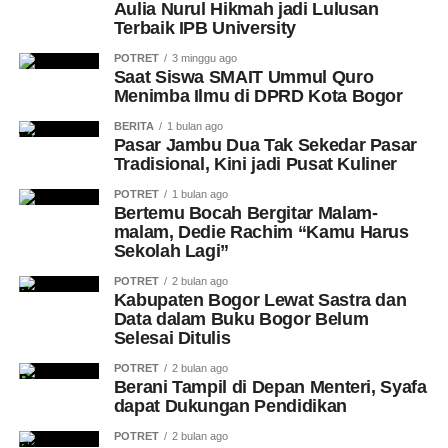
Aulia Nurul Hikmah jadi Lulusan
Terbaik IPB University
POTRET
3 minggu ago
Saat Siswa SMAIT Ummul Quro
Menimba Ilmu di DPRD Kota Bogor
BERITA
1 bulan ago
Pasar Jambu Dua Tak Sekedar Pasar
Tradisional, Kini jadi Pusat Kuliner
POTRET
1 bulan ago
Bertemu Bocah Bergitar Malam-
malam, Dedie Rachim “Kamu Harus
Sekolah Lagi”
POTRET
2 bulan ago
Kabupaten Bogor Lewat Sastra dan
Data dalam Buku Bogor Belum
Selesai Ditulis
POTRET
2 bulan ago
Berani Tampil di Depan Menteri, Syafa
dapat Dukungan Pendidikan
POTRET
2 bulan ago