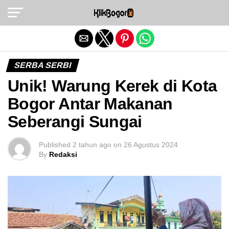
Exit mobile version
SERBA SERBI
Unik! Warung Kerek di Kota
Bogor Antar Makanan
Seberangi Sungai
Published
2 tahun ago
on
26 Agustus 2024
By
Redaksi