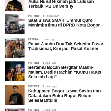
Aulia Nurul Hikmah jadi Lulusan
Terbaik IPB University
POTRET
3 minggu ago
Saat Siswa SMAIT Ummul Quro
Menimba Ilmu di DPRD Kota Bogor
BERITA
1 bulan ago
Pasar Jambu Dua Tak Sekedar Pasar
Tradisional, Kini jadi Pusat Kuliner
POTRET
1 bulan ago
Bertemu Bocah Bergitar Malam-
malam, Dedie Rachim “Kamu Harus
Sekolah Lagi”
POTRET
1 bulan ago
Kabupaten Bogor Lewat Sastra dan
Data dalam Buku Bogor Belum
Selesai Ditulis
POTRET
2 bulan ago