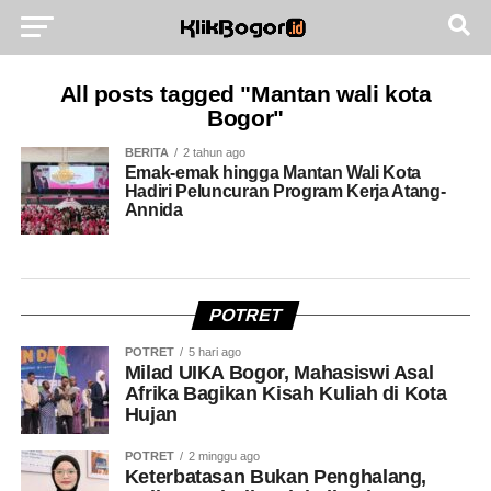
All posts tagged "Mantan wali kota
Bogor"
BERITA
2 tahun ago
Emak-emak hingga Mantan Wali Kota
Hadiri Peluncuran Program Kerja Atang-
Annida
POTRET
POTRET
5 hari ago
Milad UIKA Bogor, Mahasiswi Asal
Afrika Bagikan Kisah Kuliah di Kota
Hujan
POTRET
2 minggu ago
Keterbatasan Bukan Penghalang,