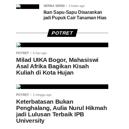
SERBA SERBI
3 bulan ago
Ikan Sapu-Sapu Disarankan
jadi Pupuk Cair Tanaman Hias
POTRET
POTRET
6 hari ago
Milad UIKA Bogor, Mahasiswi
Asal Afrika Bagikan Kisah
Kuliah di Kota Hujan
POTRET
2 minggu ago
Keterbatasan Bukan
Penghalang, Aulia Nurul Hikmah
jadi Lulusan Terbaik IPB
University