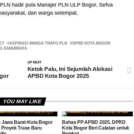
PLN hadir pula Manajer PLN ULP Bogor, Sefva
masyarakat, dan warga setempat.
ET
ASPIRASI WARGA TRAFO PLN
DPRD KOTA BOGOR
G DANUBRATA
UP NEXT
Ketok Palu, Ini Sejumlah Alokasi
gor
APBD Kota Bogor 2025
YOU MAY LIKE
Jawa Barat-Kota Bogor
Bahas PP APBD 2025, DPRD
 Proyek Trase Baru
Kota Bogor Beri Catatan untuk
lis
Pemkot