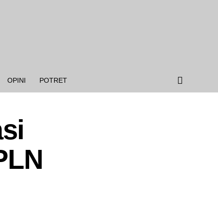
OPINI
POTRET
si
 PLN