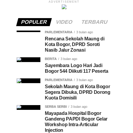
ADVERTISEMENT
POPULER
VIDEO
TERBARU
PARLEMENTARIA
3 bulan ago
Rencana Sekolah Maung di
Kota Bogor, DPRD Soroti
Nasib Jalur Zonasi
BERITA
3 bulan ago
Sayembara Logo Hari Jadi
Bogor 544 Diikuti 117 Peserta
PARLEMENTARIA
3 bulan ago
Sekolah Maung di Kota Bogor
Segera Dibuka, DPRD Dorong
Kuota Domisili
SERBA SERBI
3 bulan ago
Mayapada Hospital Bogor
Gandeng PAPDI Bogor Gelar
Workshop Intra-Articular
Injection