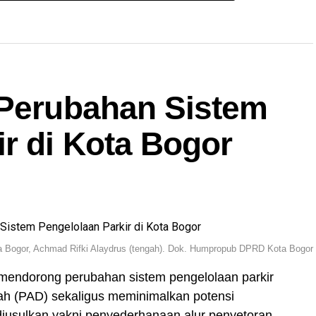
 Perubahan Sistem
r di Kota Bogor
a Bogor, Achmad Rifki Alaydrus (tengah). Dok. Humpropub DPRD Kota Bogor
mendorong perubahan sistem pengelolaan parkir
ah (PAD) sekaligus meminimalkan potensi
iusulkan yakni penyederhanaan alur penyetoran