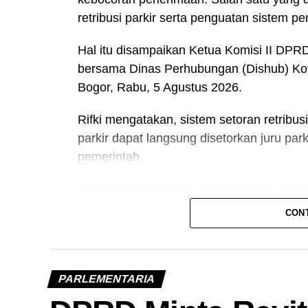
retribusi parkir serta penguatan sistem pe
Hal itu disampaikan Ketua Komisi II DPRD
bersama Dinas Perhubungan (Dishub) Kot
Bogor, Rabu, 5 Agustus 2026.
Rifki mengatakan, sistem setoran retribus
parkir dapat langsung disetorkan juru par
pemerintah.
“Alurnya harus benar-benar diubah. Penggu
tidak lagi ke Danru. Komisi II berharap
CON
pengecekan, benar atau tidaknya segala ma
Ia juga menilai digitalisasi menjadi salah 
Sistem pembayaran dan setoran parkir 
PARLEMENTARIA
aplikasi.