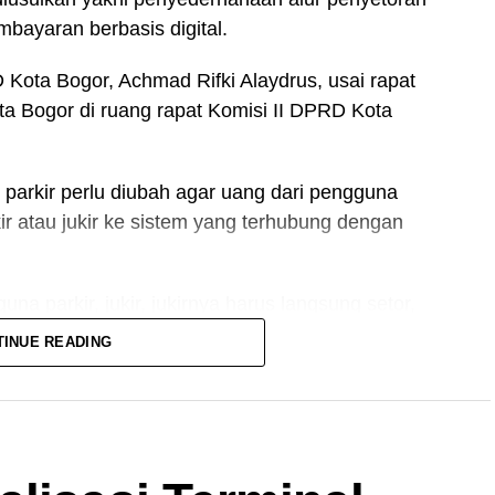
mbayaran berbasis digital.
 Kota Bogor, Achmad Rifki Alaydrus, usai rapat
a Bogor di ruang rapat Komisi II DPRD Kota
i parkir perlu diubah agar uang dari pengguna
kir atau jukir ke sistem yang terhubung dengan
na parkir, jukir, jukirnya harus langsung setor,
 Danru tugasnya hanya sebatas pengawasan dan
TINUE READING
cam di jukir,” kata Rifki.
satu solusi untuk memperbaiki tata kelola parkir.
didorong menggunakan
QR
,
virtual account
, hingga