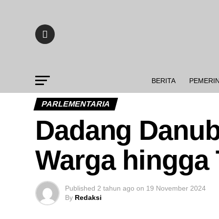
BERITA
PEMERI
PARLEMENTARIA
Dadang Danubr
Warga hingga T
Published
2 tahun ago
on
19 November 2024
By
Redaksi