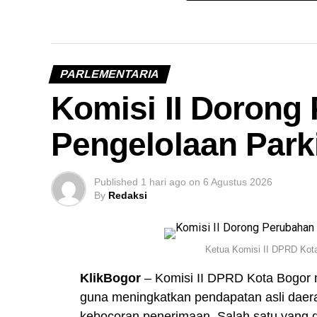
PARLEMENTARIA
Komisi II Dorong
Pengelolaan Parki
Published
1 hari ago
on
6 Agustus 2026
By
Redaksi
Ketua Komisi II DPRD Kot
KlikBogor
– Komisi II DPRD Kota Bogor 
guna meningkatkan pendapatan asli daer
kebocoran penerimaan. Salah satu yang d