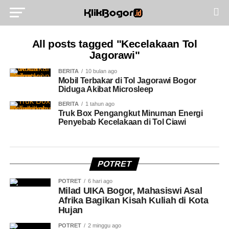
All posts tagged "Kecelakaan Tol
Jagorawi"
BERITA
10 bulan ago
Mobil Terbakar di Tol Jagorawi Bogor
Diduga Akibat Microsleep
BERITA
1 tahun ago
Truk Box Pengangkut Minuman Energi
Penyebab Kecelakaan di Tol Ciawi
POTRET
POTRET
6 hari ago
Milad UIKA Bogor, Mahasiswi Asal
Afrika Bagikan Kisah Kuliah di Kota
Hujan
POTRET
2 minggu ago