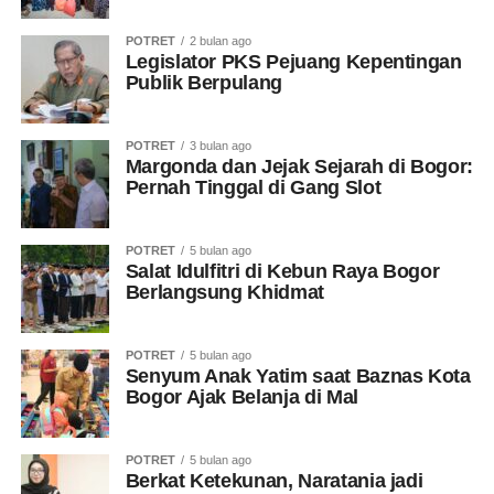
POTRET
2 bulan ago
Legislator PKS Pejuang Kepentingan
Publik Berpulang
POTRET
3 bulan ago
Margonda dan Jejak Sejarah di Bogor:
Pernah Tinggal di Gang Slot
POTRET
5 bulan ago
Salat Idulfitri di Kebun Raya Bogor
Berlangsung Khidmat
POTRET
5 bulan ago
Senyum Anak Yatim saat Baznas Kota
Bogor Ajak Belanja di Mal
POTRET
5 bulan ago
Berkat Ketekunan, Naratania jadi