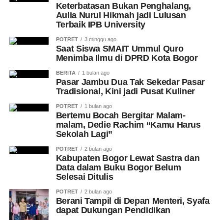
Keterbatasan Bukan Penghalang,
Aulia Nurul Hikmah jadi Lulusan
Terbaik IPB University
POTRET
3 minggu ago
Saat Siswa SMAIT Ummul Quro
Menimba Ilmu di DPRD Kota Bogor
BERITA
1 bulan ago
Pasar Jambu Dua Tak Sekedar Pasar
Tradisional, Kini jadi Pusat Kuliner
POTRET
1 bulan ago
Bertemu Bocah Bergitar Malam-
malam, Dedie Rachim “Kamu Harus
Sekolah Lagi”
POTRET
2 bulan ago
Kabupaten Bogor Lewat Sastra dan
Data dalam Buku Bogor Belum
Selesai Ditulis
POTRET
2 bulan ago
Berani Tampil di Depan Menteri, Syafa
dapat Dukungan Pendidikan