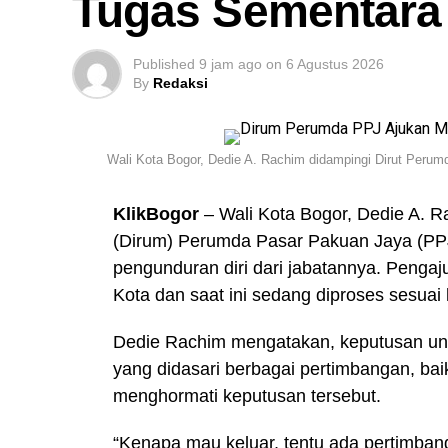
Tugas Sementara 
Published
9 jam ago
on
6 Agustus 2026
By
Redaksi
Wali Kota Bogor, Dedie A. Rachim didampingi Dirut Peru
KlikBogor
– Wali Kota Bogor, Dedie A.
(Dirum) Perumda Pasar Pakuan Jaya (PPJ
pengunduran diri dari jabatannya. Penga
Kota dan saat ini sedang diproses sesuai
Dedie Rachim mengatakan, keputusan unt
yang didasari berbagai pertimbangan, bai
menghormati keputusan tersebut.
“Kenapa mau keluar, tentu ada pertimbang