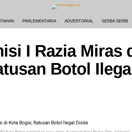
NTAHAN
PARLEMENTARIA
ADVERTORIAL
SERBA SERBI
si I Razia Miras 
tusan Botol Ilega
D Kota Bogor melakukan razia miras di wilayah Kota Bogor. Dok. Istimewa.