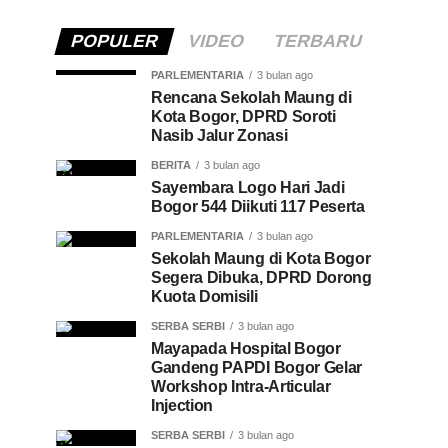
POPULER
VIDEO
TERBARU
PARLEMENTARIA
3 bulan ago
Rencana Sekolah Maung di
Kota Bogor, DPRD Soroti
Nasib Jalur Zonasi
BERITA
3 bulan ago
Sayembara Logo Hari Jadi
Bogor 544 Diikuti 117 Peserta
PARLEMENTARIA
3 bulan ago
Sekolah Maung di Kota Bogor
Segera Dibuka, DPRD Dorong
Kuota Domisili
SERBA SERBI
3 bulan ago
Mayapada Hospital Bogor
Gandeng PAPDI Bogor Gelar
Workshop Intra-Articular
Injection
SERBA SERBI
3 bulan ago