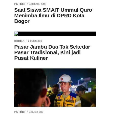
POTRET
3 minggu ago
Saat Siswa SMAIT Ummul Quro
Menimba Ilmu di DPRD Kota
Bogor
BERITA
1 bulan ago
Pasar Jambu Dua Tak Sekedar
Pasar Tradisional, Kini jadi
Pusat Kuliner
POTRET
1 bulan ago