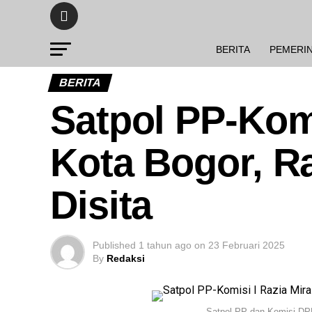
BERITA
PEMERI
BERITA
Satpol PP-Komi
Kota Bogor, Ra
Disita
Published
1 tahun ago
on
23 Februari 2025
By
Redaksi
Satpol PP dan Komisi DPR