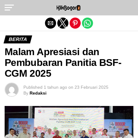
Exit mobile version
BERITA
Malam Apresiasi dan
Pembubaran Panitia BSF-
CGM 2025
Published
1 tahun ago
on
23 Februari 2025
By
Redaksi