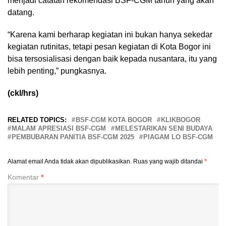
menjadi catatan rekomendasi BSF-CGM tahun yang akan
datang.
“Karena kami berharap kegiatan ini bukan hanya sekedar
kegiatan rutinitas, tetapi pesan kegiatan di Kota Bogor ini
bisa tersosialisasi dengan baik kepada nusantara, itu yang
lebih penting,” pungkasnya.
(ckl/hrs)
RELATED TOPICS:
BSF-CGM KOTA BOGOR
KLIKBOGOR
MALAM APRESIASI BSF-CGM
MELESTARIKAN SENI BUDAYA
PEMBUBARAN PANITIA BSF-CGM 2025
PIAGAM LO BSF-CGM
Alamat email Anda tidak akan dipublikasikan.
Ruas yang wajib ditandai
*
Komentar
*