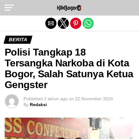
Exit mobile version
BERITA
Polisi Tangkap 18
Tersangka Narkoba di Kota
Bogor, Salah Satunya Ketua
Gengster
Published
2 tahun ago
on
22 November 2024
By
Redaksi