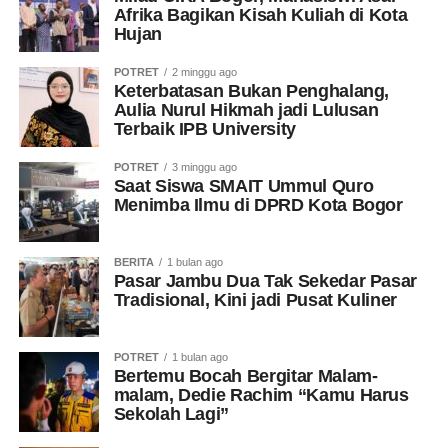
Afrika Bagikan Kisah Kuliah di Kota
Hujan
POTRET
2 minggu ago
Keterbatasan Bukan Penghalang,
Aulia Nurul Hikmah jadi Lulusan
Terbaik IPB University
POTRET
3 minggu ago
Saat Siswa SMAIT Ummul Quro
Menimba Ilmu di DPRD Kota Bogor
BERITA
1 bulan ago
Pasar Jambu Dua Tak Sekedar Pasar
Tradisional, Kini jadi Pusat Kuliner
POTRET
1 bulan ago
Bertemu Bocah Bergitar Malam-
malam, Dedie Rachim “Kamu Harus
Sekolah Lagi”