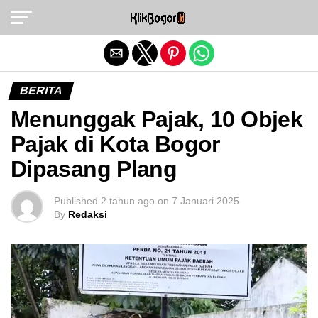
Exit mobile version
BERITA
Menunggak Pajak, 10 Objek
Pajak di Kota Bogor
Dipasang Plang
Published
2 tahun ago
on
7 Januari 2025
By
Redaksi