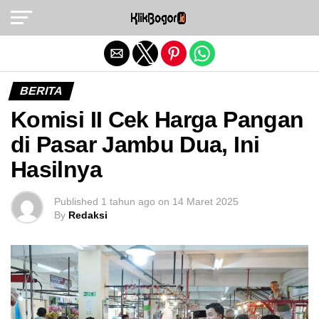
Exit mobile version
BERITA
Komisi II Cek Harga Pangan
di Pasar Jambu Dua, Ini
Hasilnya
Published
1 tahun ago
on
14 Maret 2025
By
Redaksi