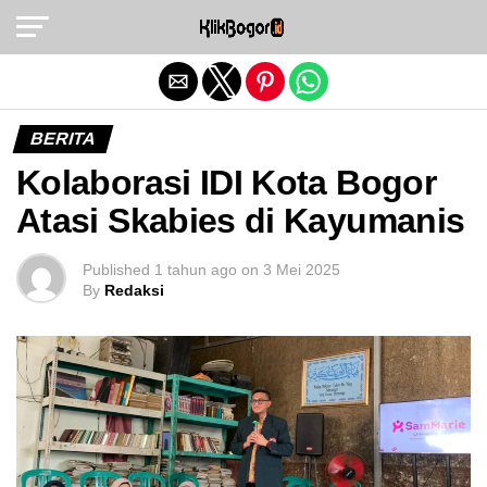
Exit mobile version
BERITA
Kolaborasi IDI Kota Bogor
Atasi Skabies di Kayumanis
Published
1 tahun ago
on
3 Mei 2025
By
Redaksi