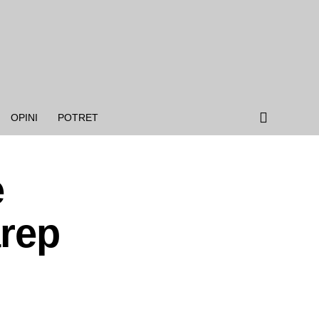
OPINI
POTRET
e
rep