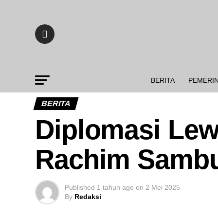
BERITA
PEMERI
BERITA
Diplomasi Lew
Rachim Sambu
Published
1 tahun ago
on
2 Mei 2025
By
Redaksi