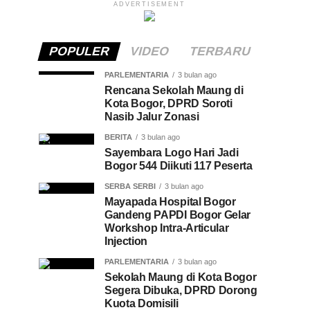
ADVERTISEMENT
POPULER
VIDEO
TERBARU
PARLEMENTARIA
3 bulan ago
Rencana Sekolah Maung di
Kota Bogor, DPRD Soroti
Nasib Jalur Zonasi
BERITA
3 bulan ago
Sayembara Logo Hari Jadi
Bogor 544 Diikuti 117 Peserta
SERBA SERBI
3 bulan ago
Mayapada Hospital Bogor
Gandeng PAPDI Bogor Gelar
Workshop Intra-Articular
Injection
PARLEMENTARIA
3 bulan ago
Sekolah Maung di Kota Bogor
Segera Dibuka, DPRD Dorong
Kuota Domisili