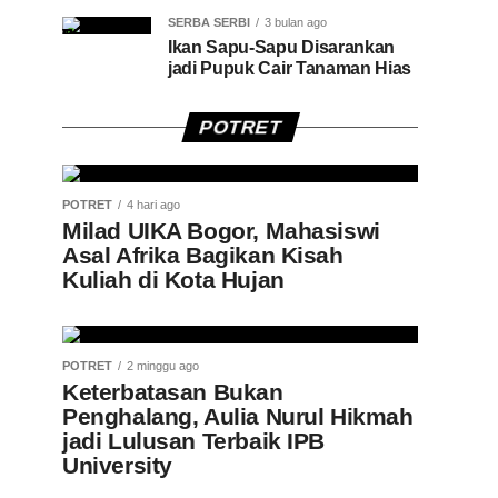
SERBA SERBI
3 bulan ago
Ikan Sapu-Sapu Disarankan
jadi Pupuk Cair Tanaman Hias
POTRET
POTRET
4 hari ago
Milad UIKA Bogor, Mahasiswi
Asal Afrika Bagikan Kisah
Kuliah di Kota Hujan
POTRET
2 minggu ago
Keterbatasan Bukan
Penghalang, Aulia Nurul Hikmah
jadi Lulusan Terbaik IPB
University