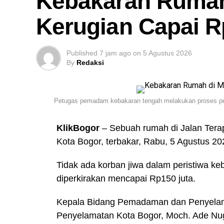
Kebakaran Rumah
Kerugian Capai R
Published
7 jam ago
on
5 Agustus 2026
By
Redaksi
Petugas pemadam kebakaran tengah melakukan proses pe
KlikBogor
– Sebuah rumah di Jalan Tera
Kota Bogor, terbakar, Rabu, 5 Agustus 20
Tidak ada korban jiwa dalam peristiwa ke
diperkirakan mencapai Rp150 juta.
Kepala Bidang Pemadaman dan Penyela
Penyelamatan Kota Bogor, Moch. Ade Nug