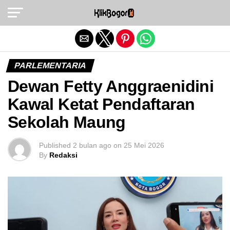
Exit mobile version
PARLEMENTARIA
Dewan Fetty Anggraenidini
Kawal Ketat Pendaftaran
Sekolah Maung
Published
2 bulan ago
on
25 Mei 2026
By
Redaksi