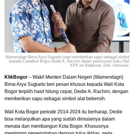
Wamendagri Bima Arya Sugiarto saat memberikan sapu sebagai simbol
kepada Cawalkot Bogor Dedie A. Rachim dalam peluncuran buku Dari
KPK ke Balaikota. Dok. Istimewa.
KlikBogor
– Wakil Menteri Dalam Negeri (Wamendagri)
Bima Arya Sugiarto beri pesan khusus kepada Wali Kota
Bogor terpilih hasil hitung cepat, Dedie A. Rachim, dengan
memberikan sapu sebagai simbol alat bebersih.
Wali Kota Bogor periode 2014-2024 itu berharap, Dedie
bisa melanjutkan apa yang sudah dimulainya dalam
menata dan membangun Kota Bogor. Khususnya
memimpin pemerintahan dengan tulus ikhlas, serta