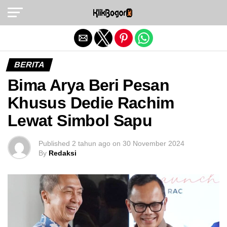
Exit mobile version
BERITA
Bima Arya Beri Pesan
Khusus Dedie Rachim
Lewat Simbol Sapu
Published
2 tahun ago
on
30 November 2024
By
Redaksi