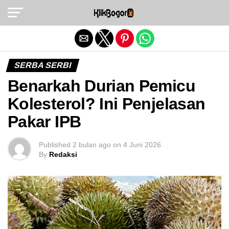
Exit mobile version
SERBA SERBI
Benarkah Durian Pemicu
Kolesterol? Ini Penjelasan
Pakar IPB
Published
2 bulan ago
on
4 Juni 2026
By
Redaksi