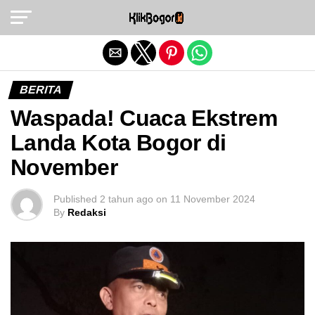
Exit mobile version
BERITA
Waspada! Cuaca Ekstrem
Landa Kota Bogor di
November
Published
2 tahun ago
on
11 November 2024
By
Redaksi