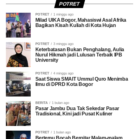
ikut serta tumpah ruah ke jalan. Jadi ini berbeda dengan
POTRET
tahun-tahun sebelumnya, rangkaiannya lebih panjang,”
POTRET
1 minggu ago
ungkapnya.
Milad UIKA Bogor, Mahasiswi Asal Afrika
Bagikan Kisah Kuliah di Kota Hujan
Baca juga:
FMP 2026 Wakafkan Alpukat untuk Rumah
Ibadah di Kota Bogor
POTRET
3 minggu ago
Keterbatasan Bukan Penghalang, Aulia
Sekretaris Daerah Provinsi Jawa Barat, Herman
Nurul Hikmah jadi Lulusan Terbaik IPB
Suryatman, yang hadir mewakili Gubernur Jawa Barat,
University
menyampaikan apresiasi kepada Pemerintah Kota Bogor
POTRET
4 minggu ago
(Pemkot) dan panitia penyelenggara FMP ke-11.
Saat Siswa SMAIT Ummul Quro Menimba
Ilmu di DPRD Kota Bogor
“Atas nama Gubernur Jawa Barat, kami mengucapkan
apresiasi dan penghargaan yang setinggi-tingginya
kepada Pemerintah Kota Bogor dan panitia yang telah
BERITA
1 bulan ago
Pasar Jambu Dua Tak Sekedar Pasar
melaksanakan kegiatan keren bernama Festival Merah
Tradisional, Kini jadi Pusat Kuliner
Putih yang ke-11,” ujarnya.
Menurutnya, FMP bukan hanya kegiatan simbolik, tetapi
POTRET
1 bulan ago
Bertemu Bocah Bergitar Malam-malam,
menjadi bentuk nyata dalam menghidupkan kembali