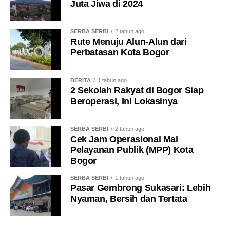
Juta Jiwa di 2024
Ia menegaskan, tantangan pembangunan saat ini adalah
bagaimana seluruh pihak bersama-sama meningkatkan
SERBA SERBI
2 tahun ago
Rute Menuju Alun-Alun dari
kesejahteraan masyarakat, di antaranya melalui upaya
Perbatasan Kota Bogor
menurunkan angka kemiskinan, mengurangi
pengangguran, serta meningkatkan kualitas kesehatan
BERITA
1 tahun ago
dan pendidikan.
2 Sekolah Rakyat di Bogor Siap
Beroperasi, Ini Lokasinya
“Ini menjadi konsen Gubernur Jawa Barat untuk
meningkatkan kesejahteraan masyarakat menuju Jawa
Barat istimewa,” pungkasnya.
SERBA SERBI
2 tahun ago
Cek Jam Operasional Mal
Pelayanan Publik (MPP) Kota
(hrs)
Bogor
SERBA SERBI
1 tahun ago
Pasar Gembrong Sukasari: Lebih
Nyaman, Bersih dan Tertata