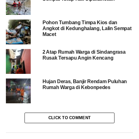
“
Assessment
dan penyerahan terpal sudah selesai
dilakukan oleh personel TRC-PB BPBD Kota Bogor di
Pohon Tumbang Timpa Kios dan
lokasi kejadian,” jelasnya.
Angkot di Kedunghalang, Lalin Sempat
Macet
Adapun kebutuhan mendesak lainnya pembangunan
tembok penahan tanah (TPT) agar tidak terjadi longsor
2 Atap Rumah Warga di Sindangrasa
susulan.
Rusak Tersapu Angin Kencang
Tidak ada korban luka dan jiwa serta mengungsi dalam
kejadian itu. Namun, penghuni rumah mengalami
Hujan Deras, Banjir Rendam Puluhan
kerugian akibat kejadian itu.
Rumah Warga di Kebonpedes
(ckl/hrs)
RELATED TOPICS:
BERITA BOGOR
BPBD KOTA BOGOR
CLICK TO COMMENT
KLIKBOGOR
LONGSOR DI BONDONGAN
RUMAH AMBRUK DI BONDONGAN
RUMAH KONTRAKAN AMBRUK