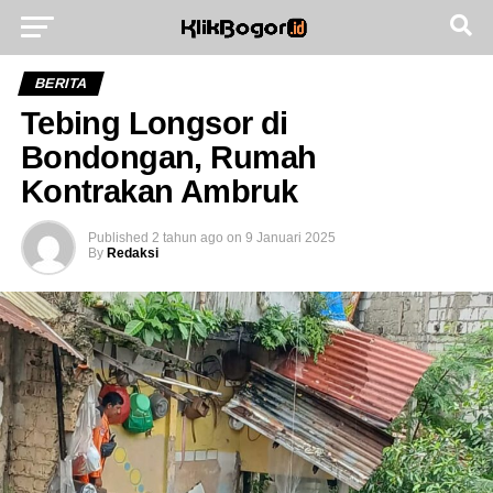
Go to mobile version
BERITA
Tebing Longsor di
Bondongan, Rumah
Kontrakan Ambruk
Published
2 tahun ago
on
9 Januari 2025
By
Redaksi