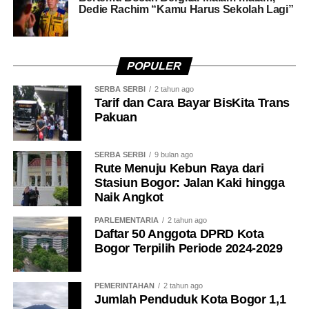
Dedie Rachim “Kamu Harus Sekolah Lagi”
semangat perjuangan para pendahulu bangsa.
“Ini luar biasa, karena bukan hanya simbolik, tapi
bagaimana kita mengkirabkan spirit perjuangan yang
POPULER
sudah dilakukan para pendahulu kita dulu hingga bangsa
SERBA SERBI
2 tahun ago
ini merdeka,” katanya.
Tarif dan Cara Bayar BisKita Trans
Pakuan
Ia menambahkan, jika dahulu para pahlawan berjuang
merebut kemerdekaan dengan mempertaruhkan jiwa dan
SERBA SERBI
9 bulan ago
raga, maka saat ini generasi penerus memiliki tugas
Rute Menuju Kebun Raya dari
untuk mengisi kemerdekaan dengan semangat yang
Stasiun Bogor: Jalan Kaki hingga
sama.
Naik Angkot
PARLEMENTARIA
2 tahun ago
“Kalau dulu pahlawan merebut kemerdekaan, maka
Daftar 50 Anggota DPRD Kota
sekarang tugas kita adalah mengisi kemerdekaan. Tetapi
Bogor Terpilih Periode 2024-2029
spiritnya harus sama, representasinya merah putih, spirit
perjuangan, pantang menyerah untuk bertaruh. Hidup
PEMERINTAHAN
2 tahun ago
yang tidak dipertaruhkan tidak akan dimenangkan,”
Jumlah Penduduk Kota Bogor 1,1
ungkapnya.