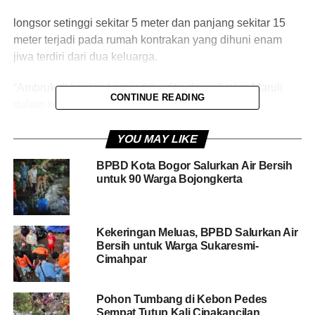
longsor setinggi sekitar 5 meter dan panjang sekitar 15
meter terjadi pada rumah kontrakan yang dihuni enam
jiwa terdiri dari dua keluarga.
“Ambruk di bagian kamar tidur dan dapur,” jelas Maruli
CONTINUE READING
dalam keterangannya.
Ia mengatakan, kejadian longsor disebabkan hujan deras
YOU MAY LIKE
yang mengguyur wilayah tersebut.
BPBD Kota Bogor Salurkan Air Bersih
untuk 90 Warga Bojongkerta
Sedangkan ambruknya kamar tidur dan dapur
disebabkan kondisi bangunan sudah rapuh.
“Penyebab kejadian hujan dengan intensitas tinggi dan
Kekeringan Meluas, BPBD Salurkan Air
Bersih untuk Warga Sukaresmi-
kondisi bangunan yang sudah rapuh,” katanya.
Cimahpar
Pihaknya sudah melakukan asesmen di lokasi kejadian.
Koordinasi juga dilakukan dengan pihak kelurahan dan
Pohon Tumbang di Kebon Pedes
pengurus wilayah setempat.
Sempat Tutup Kali Cipakancilan