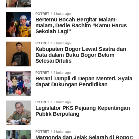
POTRET
1 bulan ago
Bertemu Bocah Bergitar Malam-
malam, Dedie Rachim “Kamu Harus
Sekolah Lagi”
POTRET
2 bulan ago
Kabupaten Bogor Lewat Sastra dan
Data dalam Buku Bogor Belum
Selesai Ditulis
POTRET
2 bulan ago
Berani Tampil di Depan Menteri, Syafa
dapat Dukungan Pendidikan
POTRET
2 bulan ago
Legislator PKS Pejuang Kepentingan
Publik Berpulang
POTRET
3 bulan ago
Margonda dan Jejak Sejarah di Bogor: