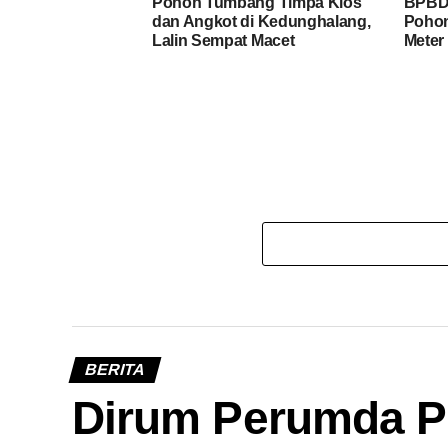
Pohon Tumbang Timpa Kios
BPBD 
dan Angkot di Kedunghalang,
Pohon
Lalin Sempat Macet
Meter
BERITA
Dirum Perumda P