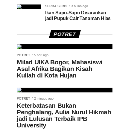
SERBA SERBI
3 bulan ago
Ikan Sapu-Sapu Disarankan
jadi Pupuk Cair Tanaman Hias
POTRET
POTRET
5 hari ago
Milad UIKA Bogor, Mahasiswi
Asal Afrika Bagikan Kisah
Kuliah di Kota Hujan
POTRET
2 minggu ago
Keterbatasan Bukan
Penghalang, Aulia Nurul Hikmah
jadi Lulusan Terbaik IPB
University