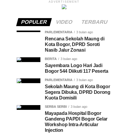
ADVERTISEMENT
POPULER
VIDEO
TERBARU
PARLEMENTARIA
3 bulan ago
Rencana Sekolah Maung di
Kota Bogor, DPRD Soroti
Nasib Jalur Zonasi
BERITA
3 bulan ago
Sayembara Logo Hari Jadi
Bogor 544 Diikuti 117 Peserta
PARLEMENTARIA
3 bulan ago
Sekolah Maung di Kota Bogor
Segera Dibuka, DPRD Dorong
Kuota Domisili
SERBA SERBI
3 bulan ago
Mayapada Hospital Bogor
Gandeng PAPDI Bogor Gelar
Workshop Intra-Articular
Injection