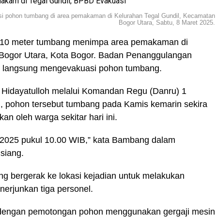
i pohon tumbang di area pemakaman di Kelurahan Tegal Gundil, Kecamatan
Bogor Utara, Sabtu, 8 Maret 2025.
 10 meter tumbang menimpa area pemakaman di
 Bogor Utara, Kota Bogor. Badan Penanggulangan
 langsung mengevakuasi pohon tumbang.
Hidayatulloh melalui Komandan Regu (Danru) 1
 pohon tersebut tumbang pada Kamis kemarin sekira
kan oleh warga sekitar hari ini.
t 2025 pukul 10.00 WIB,” kata Bambang dalam
siang.
ng bergerak ke lokasi kejadian untuk melakukan
erjunkan tiga personel.
 dengan pemotongan pohon menggunakan gergaji mesin