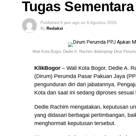
Tugas Sementara 
Published
6 jam ago
on
6 Agustus 2026
By
Redaksi
Wali Kota Bogor, Dedie A. Rachim didampingi Dirut Peru
KlikBogor
– Wali Kota Bogor, Dedie A.
(Dirum) Perumda Pasar Pakuan Jaya (PPJ
pengunduran diri dari jabatannya. Penga
Kota dan saat ini sedang diproses sesuai
Dedie Rachim mengatakan, keputusan unt
yang didasari berbagai pertimbangan, bai
menghormati keputusan tersebut.