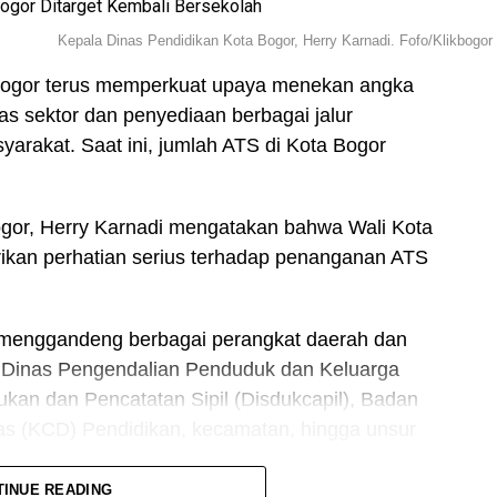
 direksi yang ada,” kata Dedie Rachim.
Baca
Kepala Dinas Pendidikan Kota Bogor, Herry Karnadi. Fofo/Klikbogor
sikan Lahan Eks Pasar dan Plaza Bogor jadi
Bogor terus memperkuat upaya menekan angka
tas sektor dan penyediaan berbagai jalur
arakat. Saat ini, jumlah ATS di Kota Bogor
ogor, Herry Karnadi mengatakan bahwa Wali Kota
ikan perhatian serius terhadap penanganan ATS
menggandeng berbagai perangkat daerah dan
s), Dinas Pengendalian Penduduk dan Keluarga
an dan Pencatatan Sipil (Disdukcapil), Badan
nas (KCD) Pendidikan, kecamatan, hingga unsur
TINUE READING