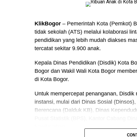
“Untuk sementara bisa dirangkap lah oleh
juga:
Perumda Pasar Pakuan Jaya Fung
KlikBogor
– Pemerintah Kota (Pemkot) 
Area Parkir Sementara
tidak sekolah (ATS) melalui kolaborasi lin
pendidikan yang lebih mudah diakses masy
(hrs)
tercatat sekitar 9.900 anak.
Kepala Dinas Pendidikan (Disdik) Kota B
Bogor dan Wakil Wali Kota Bogor member
di Kota Bogor.
Untuk mempercepat penanganan, Disdik 
instansi, mulai dari Dinas Sosial (Dinso
Berencana (Dalduk KB), Dinas Kependuduk
Pusat Statistik (BPS), Kantor Cabang Di
kewilayahan.
CON