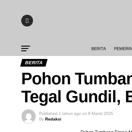
BERITA
PEMERI
BERITA
Pohon Tumban
Tegal Gundil,
Published
1 tahun ago
on
8 Maret 2025
By
Redaksi