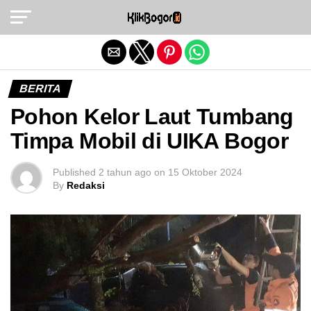
Exit mobile version
BERITA
Pohon Kelor Laut Tumbang
Timpa Mobil di UIKA Bogor
Published
2 tahun ago
on
15 Oktober 2024
By
Redaksi