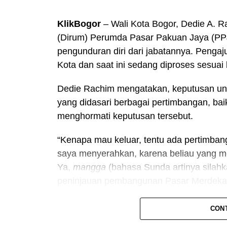
KlikBogor
– Wali Kota Bogor, Dedie A.
(Dirum) Perumda Pasar Pakuan Jaya (PPJ
pengunduran diri dari jabatannya. Penga
Kota dan saat ini sedang diproses sesuai
Dedie Rachim mengatakan, keputusan unt
yang didasari berbagai pertimbangan, bai
menghormati keputusan tersebut.
“Kenapa mau keluar, tentu ada pertimbang
saya menyerahkan, karena beliau yang m
Ya,
mangga
(bahasa Sunda artinya silah
peninjauan pembangunan Pasar Merdeka,
Baca juga:
Pasar Merdeka Tampil denga
CON