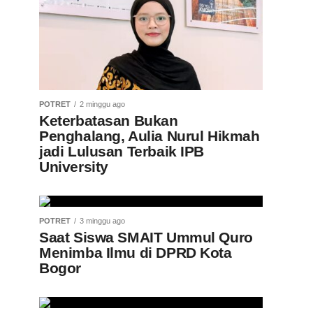
POTRET
2 minggu ago
Keterbatasan Bukan
Penghalang, Aulia Nurul Hikmah
jadi Lulusan Terbaik IPB
University
POTRET
3 minggu ago
Saat Siswa SMAIT Ummul Quro
Menimba Ilmu di DPRD Kota
Bogor