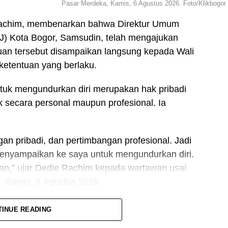
Pasar Merdeka, Kamis, 6 Agustus 2026. Foto/Klikbogor
 Rachim, membenarkan bahwa Direktur Umum
) Kota Bogor, Samsudin, telah mengajukan
juan tersebut disampaikan langsung kepada Wali
 ketentuan yang berlaku.
uk mengundurkan diri merupakan hak pribadi
k secara personal maupun profesional. Ia
an pribadi, dan pertimbangan profesional. Jadi
enyampaikan ke saya untuk mengundurkan diri.
kan,” ujar Dedie Rachim kepada wartawan usai
 Kamis, 6 Agustus 2026.
n Wajah Baru: Pasar Bersih hingga Onderdil
TINUE READING