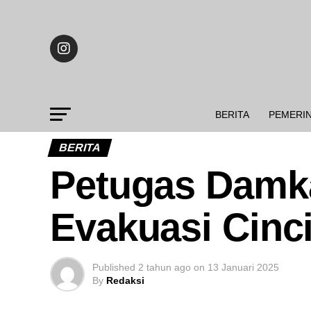
BERITA
PEMERI
BERITA
Petugas Damk
Evakuasi Cincin
Published
2 tahun ago
on
13 Januari 2025
By
Redaksi