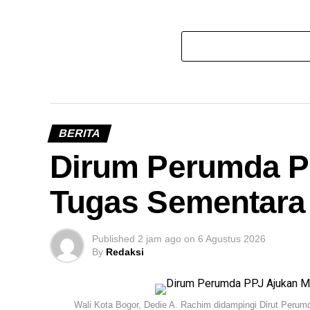
BERITA
Dirum Perumda P
Tugas Sementara 
Published
2 jam ago
on
6 Agustus 2026
By
Redaksi
Wali Kota Bogor, Dedie A. Rachim didampingi Dirut Peru