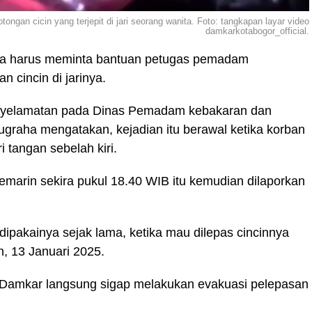
an cicin yang terjepit di jari seorang wanita. Foto: tangkapan layar video
damkarkotabogor_official.
sa harus meminta bantuan petugas pemadam
 cincin di jarinya.
yelamatan pada Dinas Pemadam kebakaran dan
graha mengatakan, kejadian itu berawal ketika korban
i tangan sebelah kiri.
kemarin sekira pukul 18.40 WIB itu kemudian dilaporkan
dipakainya sejak lama, ketika mau dilepas cincinnya
in, 13 Januari 2025.
 Damkar langsung sigap melakukan evakuasi pelepasan