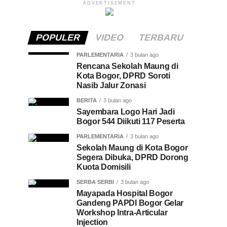
ADVERTISEMENT
POPULER
VIDEO
TERBARU
PARLEMENTARIA
3 bulan ago
Rencana Sekolah Maung di
Kota Bogor, DPRD Soroti
Nasib Jalur Zonasi
BERITA
3 bulan ago
Sayembara Logo Hari Jadi
Bogor 544 Diikuti 117 Peserta
PARLEMENTARIA
3 bulan ago
Sekolah Maung di Kota Bogor
Segera Dibuka, DPRD Dorong
Kuota Domisili
SERBA SERBI
3 bulan ago
Mayapada Hospital Bogor
Gandeng PAPDI Bogor Gelar
Workshop Intra-Articular
Injection