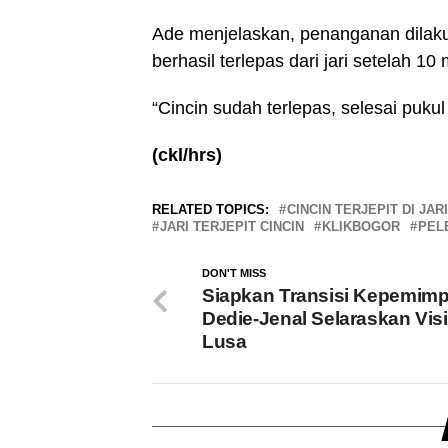
Ade menjelaskan, penanganan dilak
berhasil terlepas dari jari setelah 1
“Cincin sudah terlepas, selesai puku
(ckl/hrs)
RELATED TOPICS:
CINCIN TERJEPIT DI JARI
JARI TERJEPIT CINCIN
KLIKBOGOR
PELE
DON'T MISS
Siapkan Transisi Kepemimp
Dedie-Jenal Selaraskan Visi
Lusa