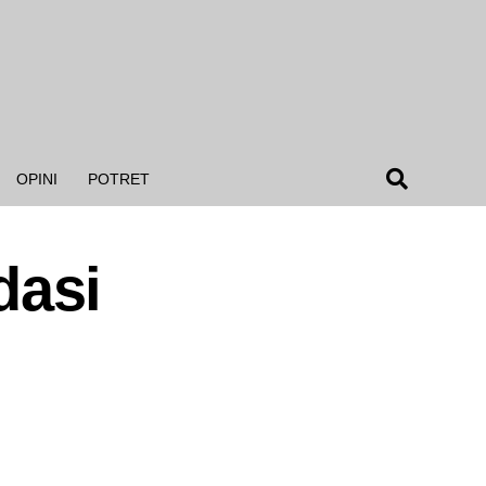
OPINI
POTRET
dasi