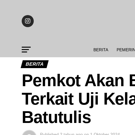
BERITA
PEMERI
BERITA
Pemkot Akan 
Terkait Uji Ke
Batutulis
Published
2 tahun ago
on
1 Oktober 2024