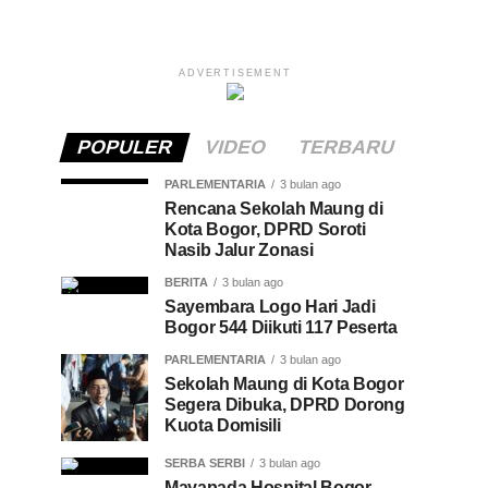
ADVERTISEMENT
POPULER
VIDEO
TERBARU
PARLEMENTARIA
3 bulan ago
Rencana Sekolah Maung di
Kota Bogor, DPRD Soroti
Nasib Jalur Zonasi
BERITA
3 bulan ago
Sayembara Logo Hari Jadi
Bogor 544 Diikuti 117 Peserta
PARLEMENTARIA
3 bulan ago
Sekolah Maung di Kota Bogor
Segera Dibuka, DPRD Dorong
Kuota Domisili
SERBA SERBI
3 bulan ago
Mayapada Hospital Bogor