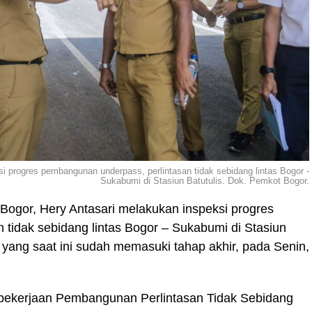
si progres pembangunan underpass, perlintasan tidak sebidang lintas Bogor -
Sukabumi di Stasiun Batutulis. Dok. Pemkot Bogor.
 Bogor, Hery Antasari melakukan inspeksi progres
tidak sebidang lintas Bogor – Sukabumi di Stasiun
 yang saat ini sudah memasuki tahap akhir, pada Senin,
 pekerjaan Pembangunan Perlintasan Tidak Sebidang