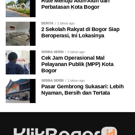
Rute Menuju Alun-Alun dari
kesejahteraan masyarakat, di antaranya melalui upaya
Perbatasan Kota Bogor
menurunkan angka kemiskinan, mengurangi
pengangguran, serta meningkatkan kualitas kesehatan
BERITA
1 tahun ago
dan pendidikan.
2 Sekolah Rakyat di Bogor Siap
Beroperasi, Ini Lokasinya
“Ini menjadi konsen Gubernur Jawa Barat untuk
meningkatkan kesejahteraan masyarakat menuju Jawa
Barat istimewa,” pungkasnya.
SERBA SERBI
2 tahun ago
Cek Jam Operasional Mal
Pelayanan Publik (MPP) Kota
(hrs)
Bogor
SERBA SERBI
1 tahun ago
Pasar Gembrong Sukasari: Lebih
Nyaman, Bersih dan Tertata