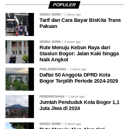
bagaimana kita mengkirabkan spirit perjuangan yang
POPULER
sudah dilakukan para pendahulu kita dulu hingga bangsa
SERBA SERBI
2 tahun ago
ini merdeka,” katanya.
Tarif dan Cara Bayar BisKita Trans
Pakuan
Ia menambahkan, jika dahulu para pahlawan berjuang
merebut kemerdekaan dengan mempertaruhkan jiwa dan
SERBA SERBI
9 bulan ago
raga, maka saat ini generasi penerus memiliki tugas
Rute Menuju Kebun Raya dari
untuk mengisi kemerdekaan dengan semangat yang
Stasiun Bogor: Jalan Kaki hingga
sama.
Naik Angkot
PARLEMENTARIA
2 tahun ago
“Kalau dulu pahlawan merebut kemerdekaan, maka
Daftar 50 Anggota DPRD Kota
sekarang tugas kita adalah mengisi kemerdekaan. Tetapi
Bogor Terpilih Periode 2024-2029
spiritnya harus sama, representasinya merah putih, spirit
perjuangan, pantang menyerah untuk bertaruh. Hidup
PEMERINTAHAN
2 tahun ago
yang tidak dipertaruhkan tidak akan dimenangkan,”
Jumlah Penduduk Kota Bogor 1,1
ungkapnya.
Juta Jiwa di 2024
Ia menegaskan, tantangan pembangunan saat ini adalah
bagaimana seluruh pihak bersama-sama meningkatkan
SERBA SERBI
2 tahun ago