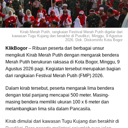
​”Saya telah mengumpulkan bukti-bukti dan melapor ke
Polresta. Unggahan dan narasi yang disebarkan terlapor
telah menghakimi nama baik saya, menyerang pribadi,
sekaligus merusak citra lembaga Pemkot Bogor dan para
Kirab Merah Putih, rangkaian Festival Merah Putih digelar dari
kawasan Tugu Kujang dan berakhir di Pusdikzi, Minggu, 9 Agustus
pimpinannya. Tindakan tersebut jelas memenuhi unsur
2026. Dok. Diskominfo Kota Bogor
pencemaran nama baik sebagaimana diatur dalam Pasal
KlikBogor
– Ribuan peserta dari berbagai unsur
27A UU ITE dan Pasal 434 KUHP,” tegas Alma setelah
mengikuti Kirab Merah Putih dengan mengarak bendera
menelaah tulisan Irianto sebanyak 9 halaman
Merah Putih berukuran raksasa di Kota Bogor, Minggu, 9
Agustus 2026 pagi. Kegiatan tersebut merupakan bagian
​Ia menambahkan bahwa dirinya sangat terbuka terhadap
dari rangkaian Festival Merah Putih (FMP) 2026.
kritik yang membangun. Namun, jika kritik tersebut
berganti menjadi fitnah, hoaks dan ujaran kebencian yang
Dalam kirab tersebut, peserta mengarak lima bendera
serius, apalagi pencemaran nama baik, maka langkah
dengan total panjang mencapai 500 meter. Masing-
hukum menjadi jalur tegas yang harus diambil agar tidak
masing bendera memiliki ukuran 100 x 6 meter dan
terjadi lagi hal yang sama.
melambangkan lima sila dalam Pancasila.
​”Langkah ini penting untuk memberikan efek jera kepada
Kirab dimulai dari kawasan Tugu Kujang dan berakhir di
terlapor, agar paham ini negara hukum. Kebebasan