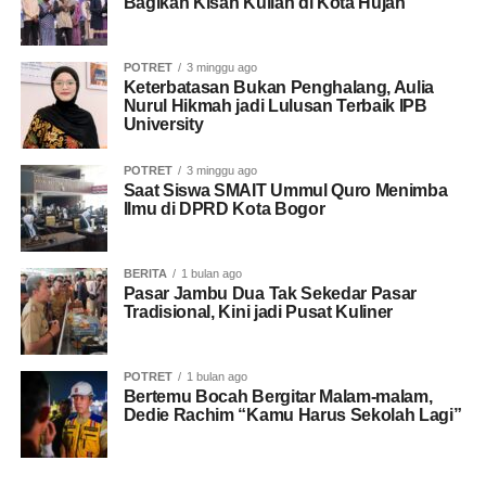
Bagikan Kisah Kuliah di Kota Hujan
Baca juga:
FMP 2026 Wakafkan Alpukat untuk Rumah
Ibadah di Kota Bogor
POTRET
3 minggu ago
Keterbatasan Bukan Penghalang, Aulia
Sekretaris Daerah Provinsi Jawa Barat, Herman
Nurul Hikmah jadi Lulusan Terbaik IPB
Suryatman, yang hadir mewakili Gubernur Jawa Barat,
University
menyampaikan apresiasi kepada Pemerintah Kota Bogor
POTRET
3 minggu ago
(Pemkot) dan panitia penyelenggara FMP ke-11.
Saat Siswa SMAIT Ummul Quro Menimba
Ilmu di DPRD Kota Bogor
“Atas nama Gubernur Jawa Barat, kami mengucapkan
apresiasi dan penghargaan yang setinggi-tingginya
kepada Pemerintah Kota Bogor dan panitia yang telah
BERITA
1 bulan ago
Pasar Jambu Dua Tak Sekedar Pasar
melaksanakan kegiatan keren bernama Festival Merah
Tradisional, Kini jadi Pusat Kuliner
Putih yang ke-11,” ujarnya.
Menurutnya, FMP bukan hanya kegiatan simbolik, tetapi
POTRET
1 bulan ago
Bertemu Bocah Bergitar Malam-malam,
menjadi bentuk nyata dalam menghidupkan kembali
Dedie Rachim “Kamu Harus Sekolah Lagi”
semangat perjuangan para pendahulu bangsa.
“Ini luar biasa, karena bukan hanya simbolik, tapi