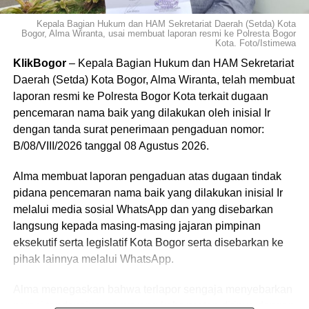
MUSEUM PERS JAWA BARAT
PEMBANGUNAN MUSEUM PERS
PWI JAWA BARAT
Kepala Bagian Hukum dan HAM Sekretariat Daerah (Setda) Kota
TOKOH PERS JABAR
Bogor, Alma Wiranta, usai membuat laporan resmi ke Polresta Bogor
Kota. Foto/Istimewa
UP NEXT
KlikBogor
– Kepala Bagian Hukum dan HAM Sekretariat
Tembok Rumah Warga di Kayumanis Ambruk,
Daerah (Setda) Kota Bogor, Alma Wiranta, telah membuat
Penghuni Mengungsi
laporan resmi ke Polresta Bogor Kota terkait dugaan
DON'T MISS
pencemaran nama baik yang dilakukan oleh inisial Ir
Pemprov DKJ Dukung Rencana Integrasi
dengan tanda surat penerimaan pengaduan nomor:
TransJakarta ke Kota Bogor
B/08/VIII/2026 tanggal 08 Agustus 2026.
​Alma membuat laporan pengaduan atas dugaan tindak
pidana pencemaran nama baik yang dilakukan inisial Ir
melalui media sosial WhatsApp dan yang disebarkan
langsung kepada masing-masing jajaran pimpinan
eksekutif serta legislatif Kota Bogor serta disebarkan ke
pihak lainnya melalui WhatsApp.
Alma menegaskan bahwa terlapor sengaja menyebarkan
narasi tendensius menyerang kehormatan dirinya dengan