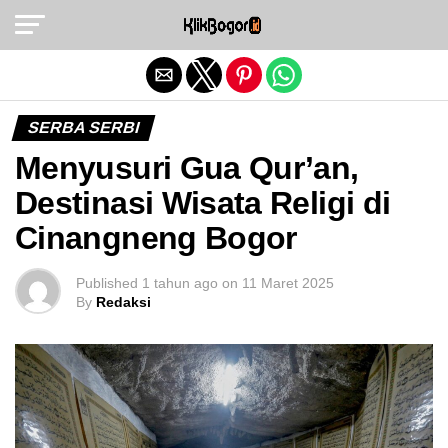
Exit mobile version
SERBA SERBI
Menyusuri Gua Qur’an,
Destinasi Wisata Religi di
Cinangneng Bogor
Published
1 tahun ago
on
11 Maret 2025
By
Redaksi