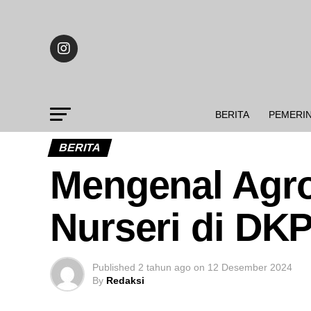
BERITA
PEMERI
BERITA
Mengenal Agro
Nurseri di DK
Published
2 tahun ago
on
12 Desember 2024
By
Redaksi