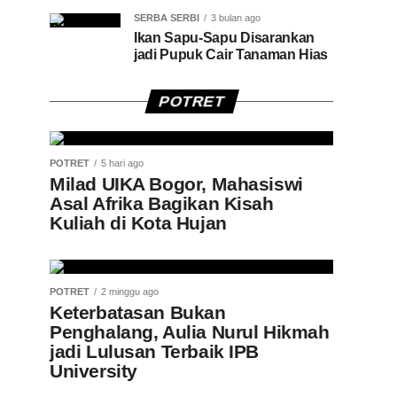
SERBA SERBI
3 bulan ago
Ikan Sapu-Sapu Disarankan
jadi Pupuk Cair Tanaman Hias
POTRET
POTRET
5 hari ago
Milad UIKA Bogor, Mahasiswi
Asal Afrika Bagikan Kisah
Kuliah di Kota Hujan
POTRET
2 minggu ago
Keterbatasan Bukan
Penghalang, Aulia Nurul Hikmah
jadi Lulusan Terbaik IPB
University