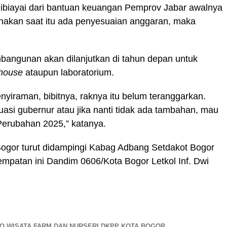
ibiayai dari bantuan keuangan Pemprov Jabar awalnya
enakan saat itu ada penyesuaian anggaran, maka
angunan akan dilanjutkan di tahun depan untuk
house
ataupun laboratorium.
nyiraman, bibitnya, raknya itu belum teranggarkan.
uasi gubernur atau jika nanti tidak ada tambahan, mau
Perubahan 2025,” katanya.
Bogor turut didampingi Kabag Adbang Setdakot Bogor
empatan ini Dandim 0606/Kota Bogor Letkol Inf. Dwi
O WISATA FARM DAN NURSERI DKPP KOTA BOGOR