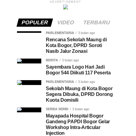
ADVERTISEMENT
POPULER
VIDEO
TERBARU
PARLEMENTARIA
3 bulan ago
Rencana Sekolah Maung di
Kota Bogor, DPRD Soroti
Nasib Jalur Zonasi
BERITA
3 bulan ago
Sayembara Logo Hari Jadi
Bogor 544 Diikuti 117 Peserta
PARLEMENTARIA
3 bulan ago
Sekolah Maung di Kota Bogor
Segera Dibuka, DPRD Dorong
Kuota Domisili
SERBA SERBI
3 bulan ago
Mayapada Hospital Bogor
Gandeng PAPDI Bogor Gelar
Workshop Intra-Articular
Injection