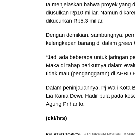
Ia menjelaskan bahwa proyek yang d
diusulkan Rp10 miliar. Namun dikar
dikucurkan Rp5,3 miliar.
Dengan demikian, sambungnya, pemb
kelengkapan barang di dalam
green 
“Jadi ada beberapa untuk jaringan pe
Maka di tahap berikutnya dalam eval
tidak mau (penganggaran) di APBD 
Dalam peninjauannya, Pj Wali Kota 
Lia Kania Dewi. Hadir pula pada kes
Agung Prihanto.
(ckl/hrs)
RELATED TOPICS:
14 GREEN HOUSE
AGR