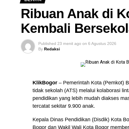
Ribuan Anak di K
Kembali Berseko
Published
23 menit ago
on
6 Agustus 2026
By
Redaksi
KlikBogor
– Pemerintah Kota (Pemkot) 
tidak sekolah (ATS) melalui kolaborasi lin
pendidikan yang lebih mudah diakses masy
tercatat sekitar 9.900 anak.
Kepala Dinas Pendidikan (Disdik) Kota B
Bogor dan Wakil Wali Kota Bogor member