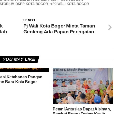
ATORIUM DKPP KOTA BOGOR
PJ WALI KOTA BOGOR
UP NEXT
ak
Pj Wali Kota Bogor Minta Taman
lah
Genteng Ada Papan Peringatan
YOU MAY LIKE
asi Ketahanan Pangan
Ikon Baru Kota Bogor
Petani Antusias Dapat Alsintan,
Pemkot Bogor Terima Kasih