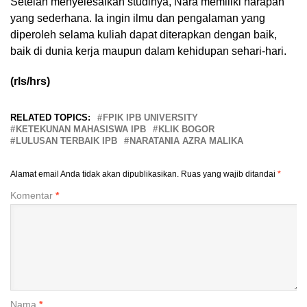
Setelah menyelesaikan studinya, Nara memiliki harapan
yang sederhana. Ia ingin ilmu dan pengalaman yang
diperoleh selama kuliah dapat diterapkan dengan baik,
baik di dunia kerja maupun dalam kehidupan sehari-hari.
(rls/hrs)
RELATED TOPICS:
FPIK IPB UNIVERSITY
KETEKUNAN MAHASISWA IPB
KLIK BOGOR
LULUSAN TERBAIK IPB
NARATANIA AZRA MALIKA
Alamat email Anda tidak akan dipublikasikan.
Ruas yang wajib ditandai
*
Komentar
*
Nama
*