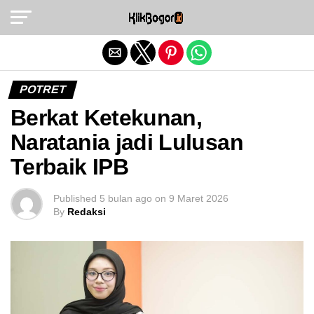
Exit mobile version
POTRET
Berkat Ketekunan,
Naratania jadi Lulusan
Terbaik IPB
Published
5 bulan ago
on
9 Maret 2026
By
Redaksi