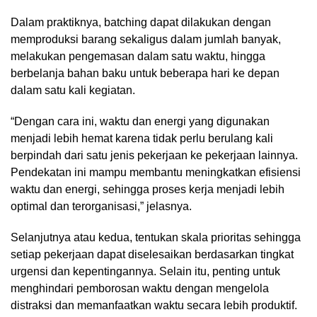
Dalam praktiknya, batching dapat dilakukan dengan
memproduksi barang sekaligus dalam jumlah banyak,
melakukan pengemasan dalam satu waktu, hingga
berbelanja bahan baku untuk beberapa hari ke depan
dalam satu kali kegiatan.
“Dengan cara ini, waktu dan energi yang digunakan
menjadi lebih hemat karena tidak perlu berulang kali
berpindah dari satu jenis pekerjaan ke pekerjaan lainnya.
Pendekatan ini mampu membantu meningkatkan efisiensi
waktu dan energi, sehingga proses kerja menjadi lebih
optimal dan terorganisasi,” jelasnya.
Selanjutnya atau kedua, tentukan skala prioritas sehingga
setiap pekerjaan dapat diselesaikan berdasarkan tingkat
urgensi dan kepentingannya. Selain itu, penting untuk
menghindari pemborosan waktu dengan mengelola
distraksi dan memanfaatkan waktu secara lebih produktif.