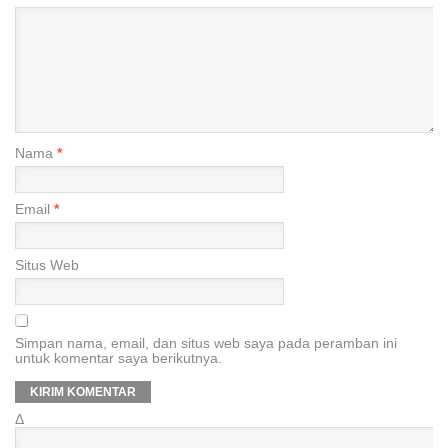
Nama
*
Email
*
Situs Web
Simpan nama, email, dan situs web saya pada peramban ini
untuk komentar saya berikutnya.
Δ