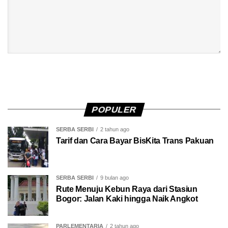
POPULER
SERBA SERBI
2 tahun ago
Tarif dan Cara Bayar BisKita Trans Pakuan
SERBA SERBI
9 bulan ago
Rute Menuju Kebun Raya dari Stasiun
Bogor: Jalan Kaki hingga Naik Angkot
PARLEMENTARIA
2 tahun ago