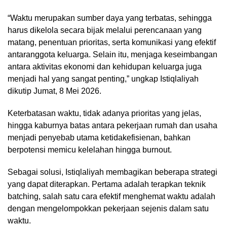
“Waktu merupakan sumber daya yang terbatas, sehingga
harus dikelola secara bijak melalui perencanaan yang
matang, penentuan prioritas, serta komunikasi yang efektif
antaranggota keluarga. Selain itu, menjaga keseimbangan
antara aktivitas ekonomi dan kehidupan keluarga juga
menjadi hal yang sangat penting,” ungkap Istiqlaliyah
dikutip Jumat, 8 Mei 2026.
Keterbatasan waktu, tidak adanya prioritas yang jelas,
hingga kaburnya batas antara pekerjaan rumah dan usaha
menjadi penyebab utama ketidakefisienan, bahkan
berpotensi memicu kelelahan hingga burnout.
Sebagai solusi, Istiqlaliyah membagikan beberapa strategi
yang dapat diterapkan. Pertama adalah terapkan teknik
batching, salah satu cara efektif menghemat waktu adalah
dengan mengelompokkan pekerjaan sejenis dalam satu
waktu.