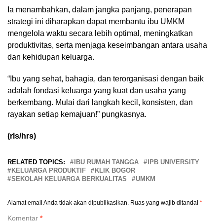
Ia menambahkan, dalam jangka panjang, penerapan
strategi ini diharapkan dapat membantu ibu UMKM
mengelola waktu secara lebih optimal, meningkatkan
produktivitas, serta menjaga keseimbangan antara usaha
dan kehidupan keluarga.
“Ibu yang sehat, bahagia, dan terorganisasi dengan baik
adalah fondasi keluarga yang kuat dan usaha yang
berkembang. Mulai dari langkah kecil, konsisten, dan
rayakan setiap kemajuan!” pungkasnya.
(rls/hrs)
RELATED TOPICS:
IBU RUMAH TANGGA
IPB UNIVERSITY
KELUARGA PRODUKTIF
KLIK BOGOR
SEKOLAH KELUARGA BERKUALITAS
UMKM
Alamat email Anda tidak akan dipublikasikan.
Ruas yang wajib ditandai
*
Komentar
*