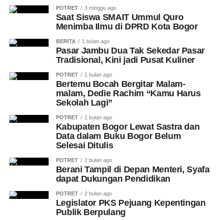
POTRET
3 minggu ago
Saat Siswa SMAIT Ummul Quro
Menimba Ilmu di DPRD Kota Bogor
BERITA
1 bulan ago
Pasar Jambu Dua Tak Sekedar Pasar
Tradisional, Kini jadi Pusat Kuliner
POTRET
1 bulan ago
Bertemu Bocah Bergitar Malam-
malam, Dedie Rachim “Kamu Harus
Sekolah Lagi”
POTRET
1 bulan ago
Kabupaten Bogor Lewat Sastra dan
Data dalam Buku Bogor Belum
Selesai Ditulis
POTRET
2 bulan ago
Berani Tampil di Depan Menteri, Syafa
dapat Dukungan Pendidikan
POTRET
2 bulan ago
Legislator PKS Pejuang Kepentingan
Publik Berpulang