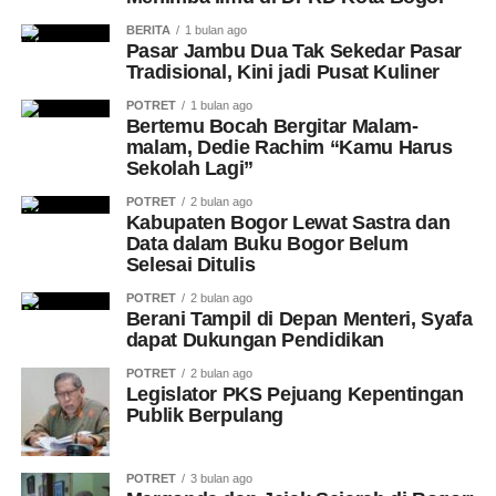
BERITA
1 bulan ago
Pasar Jambu Dua Tak Sekedar Pasar
Tradisional, Kini jadi Pusat Kuliner
POTRET
1 bulan ago
Bertemu Bocah Bergitar Malam-
malam, Dedie Rachim “Kamu Harus
Sekolah Lagi”
POTRET
2 bulan ago
Kabupaten Bogor Lewat Sastra dan
Data dalam Buku Bogor Belum
Selesai Ditulis
POTRET
2 bulan ago
Berani Tampil di Depan Menteri, Syafa
dapat Dukungan Pendidikan
POTRET
2 bulan ago
Legislator PKS Pejuang Kepentingan
Publik Berpulang
POTRET
3 bulan ago