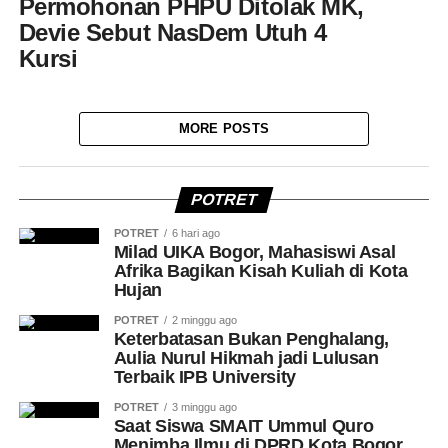
Permohonan PHPU Ditolak MK,
Devie Sebut NasDem Utuh 4
Kursi
MORE POSTS
POTRET
POTRET
6 hari ago
Milad UIKA Bogor, Mahasiswi Asal
Afrika Bagikan Kisah Kuliah di Kota
Hujan
POTRET
2 minggu ago
Keterbatasan Bukan Penghalang,
Aulia Nurul Hikmah jadi Lulusan
Terbaik IPB University
POTRET
3 minggu ago
Saat Siswa SMAIT Ummul Quro
Menimba Ilmu di DPRD Kota Bogor