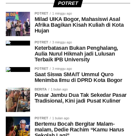
POTRET
POTRET
1 minggu ago
Milad UIKA Bogor, Mahasiswi Asal
Afrika Bagikan Kisah Kuliah di Kota
Hujan
POTRET
3 minggu ago
Keterbatasan Bukan Penghalang,
Aulia Nurul Hikmah jadi Lulusan
Terbaik IPB University
POTRET
3 minggu ago
Saat Siswa SMAIT Ummul Quro
Menimba Ilmu di DPRD Kota Bogor
BERITA
1 bulan ago
Pasar Jambu Dua Tak Sekedar Pasar
Tradisional, Kini jadi Pusat Kuliner
POTRET
1 bulan ago
Bertemu Bocah Bergitar Malam-
malam, Dedie Rachim “Kamu Harus
Sekolah Lagi”