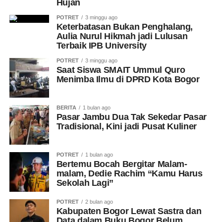
Hujan
POTRET
3 minggu ago
Keterbatasan Bukan Penghalang,
Aulia Nurul Hikmah jadi Lulusan
Terbaik IPB University
POTRET
3 minggu ago
Saat Siswa SMAIT Ummul Quro
Menimba Ilmu di DPRD Kota Bogor
BERITA
1 bulan ago
Pasar Jambu Dua Tak Sekedar Pasar
Tradisional, Kini jadi Pusat Kuliner
POTRET
1 bulan ago
Bertemu Bocah Bergitar Malam-
malam, Dedie Rachim “Kamu Harus
Sekolah Lagi”
POTRET
2 bulan ago
Kabupaten Bogor Lewat Sastra dan
Data dalam Buku Bogor Belum