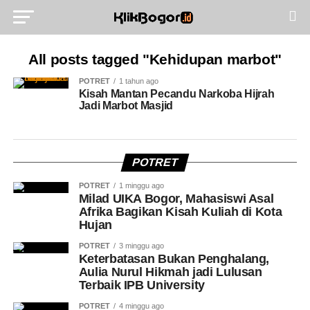
All posts tagged "Kehidupan marbot"
POTRET
1 tahun ago
Kisah Mantan Pecandu Narkoba Hijrah
Jadi Marbot Masjid
POTRET
POTRET
1 minggu ago
Milad UIKA Bogor, Mahasiswi Asal
Afrika Bagikan Kisah Kuliah di Kota
Hujan
POTRET
3 minggu ago
Keterbatasan Bukan Penghalang,
Aulia Nurul Hikmah jadi Lulusan
Terbaik IPB University
POTRET
4 minggu ago