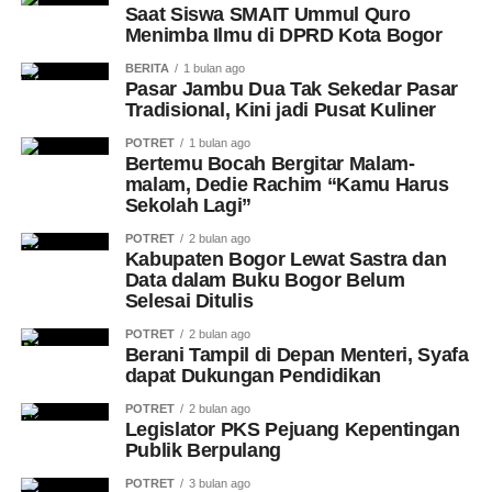
Saat Siswa SMAIT Ummul Quro
Menimba Ilmu di DPRD Kota Bogor
BERITA
1 bulan ago
Pasar Jambu Dua Tak Sekedar Pasar
Tradisional, Kini jadi Pusat Kuliner
POTRET
1 bulan ago
Bertemu Bocah Bergitar Malam-
malam, Dedie Rachim “Kamu Harus
Sekolah Lagi”
POTRET
2 bulan ago
Kabupaten Bogor Lewat Sastra dan
Data dalam Buku Bogor Belum
Selesai Ditulis
POTRET
2 bulan ago
Berani Tampil di Depan Menteri, Syafa
dapat Dukungan Pendidikan
POTRET
2 bulan ago
Legislator PKS Pejuang Kepentingan
Publik Berpulang
POTRET
3 bulan ago