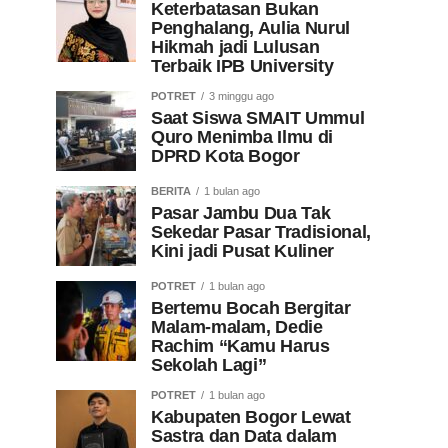
Keterbatasan Bukan
Penghalang, Aulia Nurul
Hikmah jadi Lulusan
Terbaik IPB University
POTRET
3 minggu ago
Saat Siswa SMAIT Ummul
Quro Menimba Ilmu di
DPRD Kota Bogor
BERITA
1 bulan ago
Pasar Jambu Dua Tak
Sekedar Pasar Tradisional,
Kini jadi Pusat Kuliner
POTRET
1 bulan ago
Bertemu Bocah Bergitar
Malam-malam, Dedie
Rachim “Kamu Harus
Sekolah Lagi”
POTRET
1 bulan ago
Kabupaten Bogor Lewat
Sastra dan Data dalam