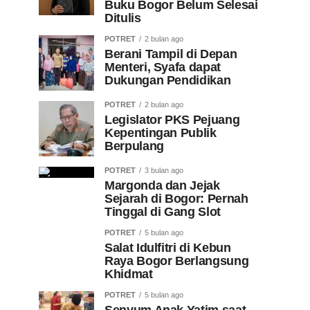
Buku Bogor Belum Selesai
Ditulis
POTRET
2 bulan ago
Berani Tampil di Depan
Menteri, Syafa dapat
Dukungan Pendidikan
POTRET
2 bulan ago
Legislator PKS Pejuang
Kepentingan Publik
Berpulang
POTRET
3 bulan ago
Margonda dan Jejak
Sejarah di Bogor: Pernah
Tinggal di Gang Slot
POTRET
5 bulan ago
Salat Idulfitri di Kebun
Raya Bogor Berlangsung
Khidmat
POTRET
5 bulan ago