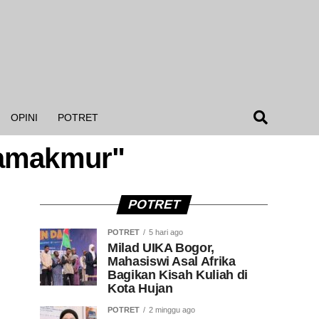
OPINI
POTRET
kamakmur"
POTRET
POTRET
5 hari ago
Milad UIKA Bogor,
Mahasiswi Asal Afrika
Bagikan Kisah Kuliah di
Kota Hujan
POTRET
2 minggu ago