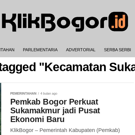
NTAHAN
PARLEMENTARIA
ADVERTORIAL
SERBA SERBI
s tagged "Kecamatan Su
PEMERINTAHAN
4 bulan ago
Pemkab Bogor Perkuat
Sukamakmur jadi Pusat
Ekonomi Baru
KlikBogor – Pemerintah Kabupaten (Pemkab)